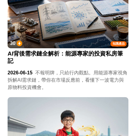
30
知識產品
AI背後需求鏈全解析：能源專家的投資私房筆
記
2026-06-15
不報明牌，只給行內觀點。用能源專家視角
拆解AI需求鏈，帶你在市場反應前，看懂下一波電力與
原物料投資機會。