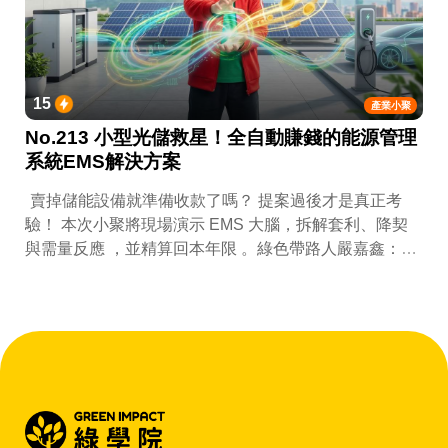
15
產業小聚
No.213 小型光儲救星！全自動賺錢的能源管理
系統EMS解決方案
賣掉儲能設備就準備收款了嗎？ 提案過後才是真正考
驗！ 本次小聚將現場演示 EMS 大腦，拆解套利、降契
與需量反應 ，並精算回本年限 。綠色帶路人嚴嘉鑫：
『會賺錢的 EMS 才是系統靈魂。』