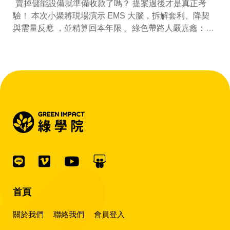
賣掉儲能設備就準備收款了嗎？ 提案過後才是真正考
驗！ 本次小聚將現場演示 EMS 大腦，拆解套利、降契
與需量反應 ，並精算回本年限 。綠色帶路人嚴嘉鑫：
『會賺錢的 EMS 才是系統靈魂。』
首頁
關於我們
聯絡我們
會員登入