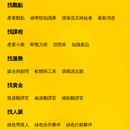
找觀點
產業觀點
綠學院知識庫
環保流言終結者
最新消息
找課程
產業小聚
即戰力班
證照班
知識產品
找服務
媒合與顧問
軟體與工具
填職涯志願
找資金
投資翻譯官
融資翻譯官
補助翻譯官
找人脈
綠色帶路人
綠色合作夥伴
綠色行銷夥伴