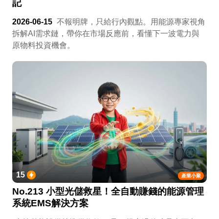
記
2026-06-15
不報明牌，只給行內觀點。用能源專家視角
拆解AI需求鏈，帶你在市場反應前，看懂下一波電力與
原物料投資機會。
15
產業小聚
No.213 小型光儲救星！全自動賺錢的能源管理
系統EMS解決方案