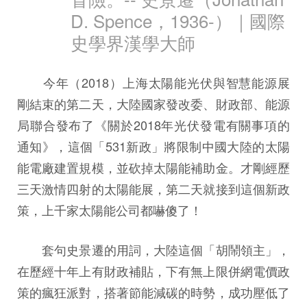
D. Spence，1936-）｜國際
史學界漢學大師
今年（2018）上海太陽能光伏與智慧能源展
剛結束的第二天，大陸國家發改委、財政部、能源
局聯合發布了《關於2018年光伏發電有關事項的
通知》，這個「531新政」將限制中國大陸的太陽
能電廠建置規模，並砍掉太陽能補助金。才剛經歷
三天激情四射的太陽能展，第二天就接到這個新政
策，上千家太陽能公司都嚇傻了！
套句史景遷的用詞，大陸這個「胡鬧領主」，
在歷經十年上有財政補貼，下有無上限併網電價政
策的瘋狂派對，搭著節能減碳的時勢，成功壓低了