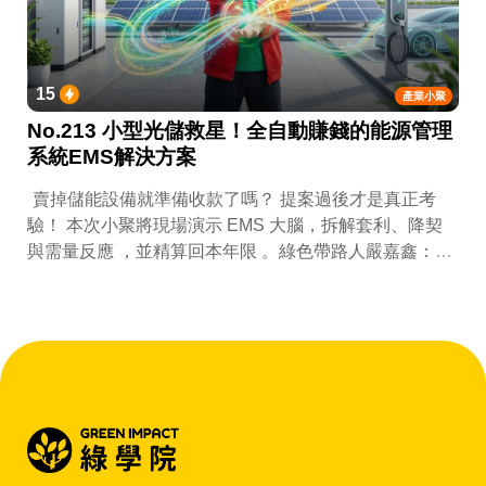
15
產業小聚
No.213 小型光儲救星！全自動賺錢的能源管理
系統EMS解決方案
賣掉儲能設備就準備收款了嗎？ 提案過後才是真正考
驗！ 本次小聚將現場演示 EMS 大腦，拆解套利、降契
與需量反應 ，並精算回本年限 。綠色帶路人嚴嘉鑫：
『會賺錢的 EMS 才是系統靈魂。』