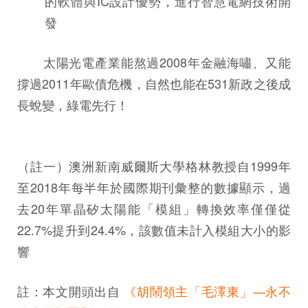
的軟體與IC設計優勢，進行智慧電網技術開
發
太陽光電產業能熬過2008年金融海嘯、又能
撐過2011年歐債危機，自然也能在531新政之後成
長蛻變，綠電先行！
（註一）澳洲新南威爾斯大學格林教授自1999年
至2018年每半年於國際期刊彙整的數據顯示，過
去20年單晶矽太陽能「模組」轉換效率僅僅從
22.7%提升到24.4%，該數值未計入模組大小的影
響
註：本文開頭出自
《胡鬧領主「毛澤東」—永不