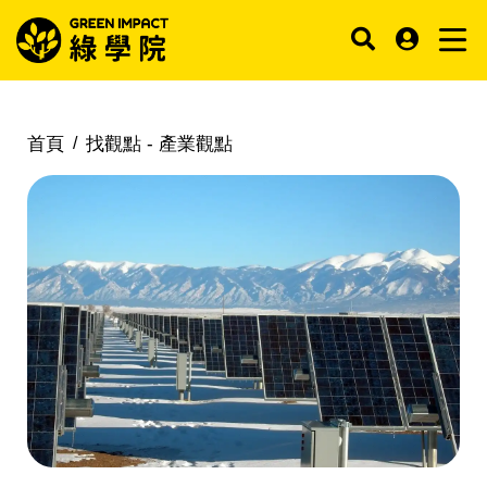
首頁
找觀點 -
產業觀點