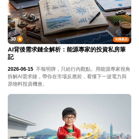
30
知識產品
AI背後需求鏈全解析：能源專家的投資私房筆
記
2026-06-15
不報明牌，只給行內觀點。用能源專家視角
拆解AI需求鏈，帶你在市場反應前，看懂下一波電力與
原物料投資機會。