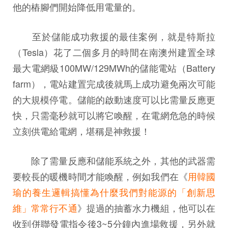
他的樁腳們開始降低用電量的。
至於儲能成功救援的最佳案例，就是特斯拉
（Tesla）花了二個多月的時間在南澳州建置全球
最大電網級100MW/129MWh的儲能電站（Battery
farm），電站建置完成後就馬上成功避免兩次可能
的大規模停電。儲能的啟動速度可以比需量反應更
快，只需毫秒就可以將它喚醒，在電網危急的時候
立刻供電給電網，堪稱是神救援！
除了需量反應和儲能系統之外，其他的武器需
要較長的暖機時間才能喚醒，例如我們在《
用韓國
瑜的養生邏輯搞懂為什麼我們對能源的「創新思
維」常常行不通
》提過的抽蓄水力機組，他可以在
收到併聯發電指令後3~5分鐘內進場救援，另外就