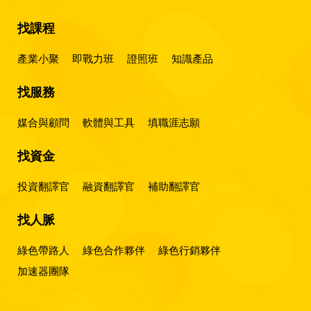
找課程
產業小聚
即戰力班
證照班
知識產品
找服務
媒合與顧問
軟體與工具
填職涯志願
找資金
投資翻譯官
融資翻譯官
補助翻譯官
找人脈
綠色帶路人
綠色合作夥伴
綠色行銷夥伴
加速器團隊