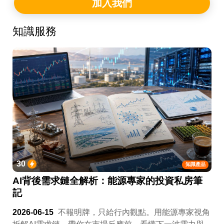
加入我們
知識服務
30
知識產品
AI背後需求鏈全解析：能源專家的投資私房筆
記
2026-06-15
不報明牌，只給行內觀點。用能源專家視角