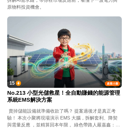
拆解AI需求鏈，帶你在市場反應前，看懂下一波電力與
原物料投資機會。
15
產業小聚
No.213 小型光儲救星！全自動賺錢的能源管理
系統EMS解決方案
賣掉儲能設備就準備收款了嗎？ 提案過後才是真正考
驗！ 本次小聚將現場演示 EMS 大腦，拆解套利、降契
與需量反應 ，並精算回本年限 。綠色帶路人嚴嘉鑫：