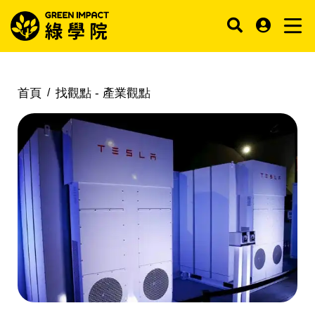
首頁
找觀點 -
產業觀點