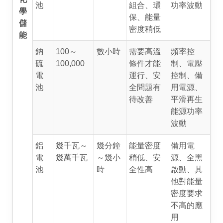
池
組合、環
功率波動
學
保、能量
儲
密度稍低
能
鈉
100～
數小時
需要高溫
頻率控
硫
100,000
條件才能
制、電壓
電
運行、安
控制、備
池
全問題有
用電源、
待改善
平滑再生
能源功率
波動
鋁
幾千瓦～
幾分鐘
能量密度
備用電
電
幾萬千瓦
～幾小
稍低、安
源、全黑
池
時
全性高
啟動、其
他對能量
密度要求
不高的應
用