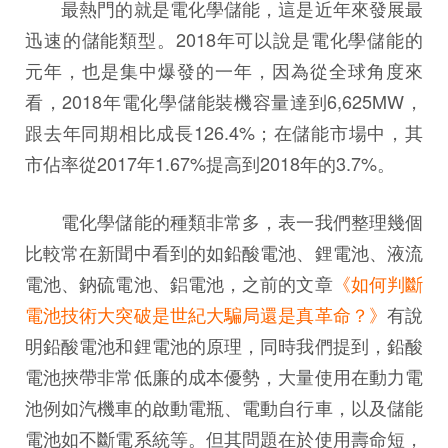
最熱門的就是電化學儲能，這是近年來發展最
迅速的儲能類型。2018年可以說是電化學儲能的
元年，也是集中爆發的一年，因為從全球角度來
看，2018年電化學儲能裝機容量達到6,625MW，
跟去年同期相比成長126.4%；在儲能市場中，其
市佔率從2017年1.67%提高到2018年的3.7%。
電化學儲能的種類非常多，表一我們整理幾個
比較常在新聞中看到的如鉛酸電池、鋰電池、液流
電池、鈉硫電池、鋁電池，之前的文章
《如何判斷
電池技術大突破是世紀大騙局還是真革命？》
有說
明鉛酸電池和鋰電池的原理，同時我們提到，鉛酸
電池挾帶非常低廉的成本優勢，大量使用在動力電
池例如汽機車的啟動電瓶、電動自行車，以及儲能
電池如不斷電系統等。但其問題在於使用壽命短，