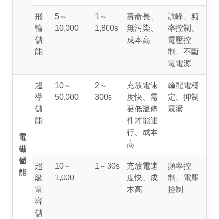
飛
5～
1～
壽命長、
調峰、頻
輪
10,000
1,800s
無污染、
率控制、
儲
成本高
電壓控
能
制、不斷
電電源
超
10～
2～
充放電速
輸配電穩
導
50,000
300s
度快、需
定、抑制
儲
要低溫條
震盪
能
件才能運
行、成本
電
高
磁
儲
超
10～
1～30s
充放電速
頻率控
能
級
1,000
度快、成
制、電壓
電
本高
控制
容
儲