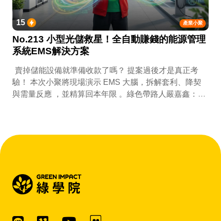
15
產業小聚
No.213 小型光儲救星！全自動賺錢的能源管理
系統EMS解決方案
賣掉儲能設備就準備收款了嗎？ 提案過後才是真正考
驗！ 本次小聚將現場演示 EMS 大腦，拆解套利、降契
與需量反應 ，並精算回本年限 。綠色帶路人嚴嘉鑫：
『會賺錢的 EMS 才是系統靈魂。』