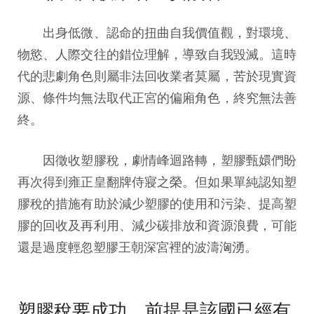
出身低微、認命的扭曲自我價值觀，對環境、
物慾、人際交往的錯位理解，導致自我毀滅。這時
代的悲劇角色則屬非法回收業者莫屬，苦於現實資
源、條件均無法取代正宮的偏廂角色，終究無法善
終。
因徵收塑膠稅，劇情峰迴路轉，塑膠甄嬛們盼
再次得到雍正皇翻牌侍寢之榮。但如果單純認知塑
膠稅的措施有助於減少塑膠的使用和污染、提高塑
膠的回收及再利用、減少碳排放和資源浪費，可能
還是過度輕忽塑膠王朝深宮裡的波濤洶湧。
塑膠稅要成功，前提是該國已經有