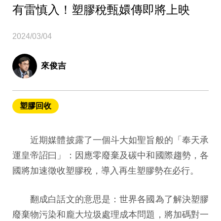
有雷慎入！塑膠稅甄嬛傳即將上映
2024/03/04
來俊吉
塑膠回收
近期媒體披露了一個斗大如聖旨般的「奉天承
運皇帝詔曰」：因應零廢棄及碳中和國際趨勢，各
國將加速徵收塑膠稅，導入再生塑膠勢在必行。
翻成白話文的意思是：世界各國為了解決塑膠
廢棄物污染和龐大垃圾處理成本問題，將加碼對一