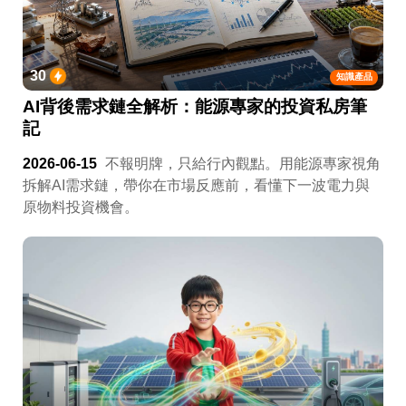
30
知識產品
AI背後需求鏈全解析：能源專家的投資私房筆
記
2026-06-15
不報明牌，只給行內觀點。用能源專家視角
拆解AI需求鏈，帶你在市場反應前，看懂下一波電力與
原物料投資機會。