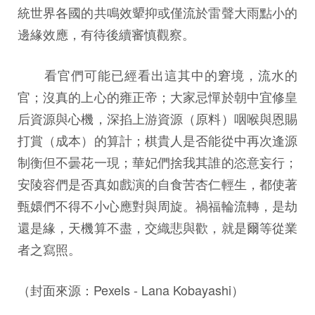
統世界各國的共鳴效顰抑或僅流於雷聲大雨點小的
邊緣效應，有待後續審慎觀察。
看官們可能已經看出這其中的窘境，流水的
官；沒真的上心的雍正帝；大家忌憚於朝中宜修皇
后資源與心機，深掐上游資源（原料）咽喉與恩賜
打賞（成本）的算計；棋貴人是否能從中再次逢源
制衡但不曇花一現；華妃們捨我其誰的恣意妄行；
安陵容們是否真如戲演的自食苦杏仁輕生，都使著
甄嬛們不得不小心應對與周旋。禍福輪流轉，是劫
還是緣，天機算不盡，交織悲與歡，就是爾等從業
者之寫照。
（封面來源：Pexels - Lana Kobayashi）