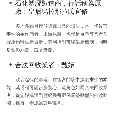
石化塑膠製造商，行話稱為原
廠：皇后烏拉那拉氏宜修
多才多藝且擅於隱藏自己的想法，是一切後宮
事件的始作俑者。上游原廠，也就是台塑等業者掌
握原物料生產資源，有利控制市場生產機制，同時
是個影武者，當之無愧。
合法回收業者：甄嬛
跌宕起伏的命運，在後宮鬥爭中激發求生的本
能，其過程可謂步步驚心。這角色如同合法回收業
者，從定靜沉潛到歷經幾番環保局勢動盪的推波助
瀾，搖身一變成為眾星獨月。