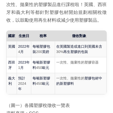
次性、拋棄性的塑膠製品進行課稅啦！英國、西班
牙和義大利等都針對塑膠包材開始規劃相關稅徵
收，以鼓勵使用再生材料或減少使用塑膠製品。
國家
生效日
稅率
徵收對象
英國
2022年
每噸塑膠包
在英國製造或進口到英國未含
4
月
裝
200
英鎊
30%
再生塑膠的包裝
西班
2023年
每噸新塑膠
一次性、拋棄性的塑膠容器
牙
1
月
料
450
歐元
義大
預計
每噸新塑膠
一次性、拋棄性的
塑膠包材中
利
2024
料
450
歐元
的新塑膠料
年
（圖一）各國塑膠稅徵收一覽表
資料來源：SGS