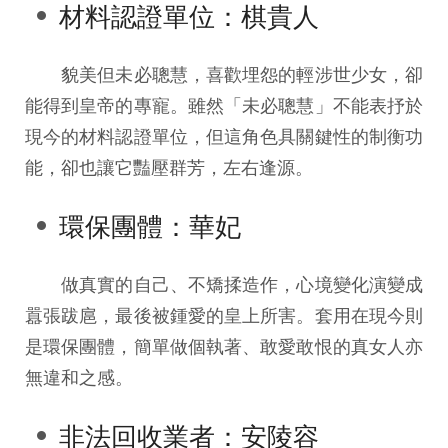
材料認證單位：棋貴人
貌美但未必聰慧，喜歡埋怨的輕涉世少女，卻
能得到皇帝的專寵。雖然「未必聰慧」不能表抒於
現今的材料認證單位，但這角色具關鍵性的制衡功
能，卻也讓它豔壓群芳，左右逢源。
環保團體：華妃
做真實的自己、不矯揉造作，心境變化演變成
囂張跋扈，最後被鍾愛的皇上所害。套用在現今則
是環保團體，簡單做個執著、敢愛敢恨的真女人亦
無違和之感。
非法回收業者：安陵容