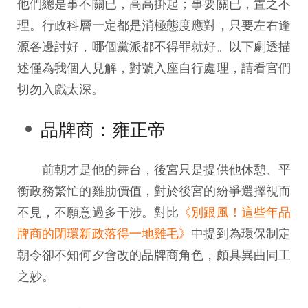
他們總是事不關已，高高掛起；事要關已，置之不
理。行政科層一定都是消極態度應對，只要左右逢
源各邊討好，哪個黨派都不得罪就好。以下劇透描
述僅為我個人見解，對號入座自行處理，請看官們
切勿入戲太深。
品牌商：雍正帝
前朝才是他的舞台，後宮只是提供他休憩、平
衡政務繁忙的雞肋價值，對於後宮的紛爭選擇視而
不見，不願意過多干涉。對比
《別跟風！這些年品
牌商的閉環新政落得一地雞毛》
中提到為環保制定
朝令卻不知何夕會改的品牌商角色，頗具異曲同工
之妙。