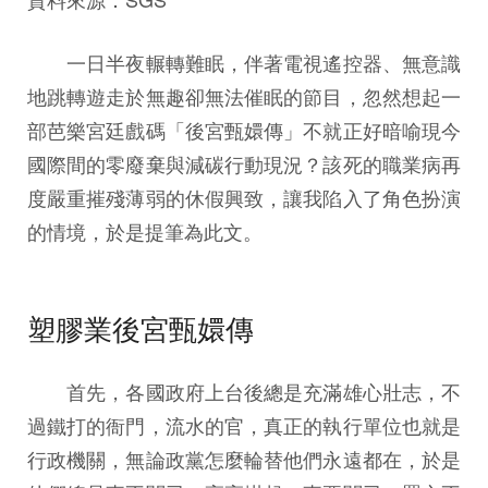
一日半夜輾轉難眠，伴著電視遙控器、無意識
地跳轉遊走於無趣卻無法催眠的節目，忽然想起一
部芭樂宮廷戲碼「後宮甄嬛傳」不就正好暗喻現今
國際間的零廢棄與減碳行動現況？該死的職業病再
度嚴重摧殘薄弱的休假興致，讓我陷入了角色扮演
的情境，於是提筆為此文。
塑膠業後宮甄嬛傳
首先，各國政府上台後總是充滿雄心壯志，不
過鐵打的衙門，流水的官，真正的執行單位也就是
行政機關，無論政黨怎麼輪替他們永遠都在，於是