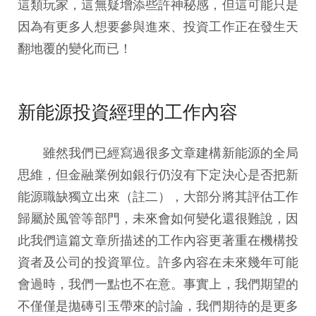
這類玩家，這無疑增添些許神秘感，但這可能只是
因為有更多人想要參與進來、投資工作正在發生天
翻地覆的變化而已！
新能源投資經理的工作內容
雖然我們已經寫過很多文章建構新能源的全局
思維，但金融業例如銀行仍沒有下定決心是否把新
能源職缺獨立出來（註二），大部分將其評估工作
歸屬於風管等部門，未來會如何變化還很難說，因
此我們這篇文章所描述的工作內容更著重在機構投
資者及公司的投資單位。許多內容在未來幾年可能
會過時，我們一點也不在意。事實上，我們期望的
不僅僅是拋磚引玉帶來的討論，我們期待的是更多