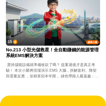
15
產業小聚
No.213 小型光儲救星！全自動賺錢的能源管理
系統EMS解決方案
賣掉儲能設備就準備收款了嗎？ 提案過後才是真正考
驗！ 本次小聚將現場演示 EMS 大腦，拆解套利、降契
與需量反應 ，並精算回本年限 。綠色帶路人嚴嘉鑫：
『會賺錢的 EMS 才是系統靈魂。』