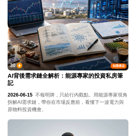
30
知識產品
AI背後需求鏈全解析：能源專家的投資私房筆
記
2026-06-15
不報明牌，只給行內觀點。用能源專家視角
拆解AI需求鏈，帶你在市場反應前，看懂下一波電力與
原物料投資機會。