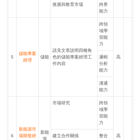
推廣與教育市場
跨界
能力
跨領
域學
習能
力
請見文章說明四種角
儲能專案
5
儲能
色的儲能專案經理工
邏輯
高
經理
作內容
分析
能力
溝通
能力
市場研究
跨領
域學
習能
力
新能源市
新能
6
場開發經
建立合作關係
整合
高
源