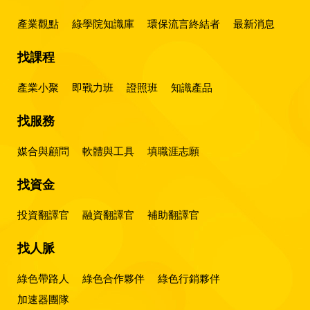
產業觀點
綠學院知識庫
環保流言終結者
最新消息
找課程
產業小聚
即戰力班
證照班
知識產品
找服務
媒合與顧問
軟體與工具
填職涯志願
找資金
投資翻譯官
融資翻譯官
補助翻譯官
找人脈
綠色帶路人
綠色合作夥伴
綠色行銷夥伴
加速器團隊