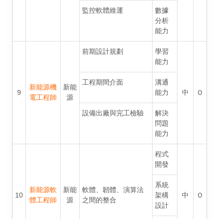
監控軟體維運
數據
分析
能力
前期設計規劃
學習
能力
工程期間介面
溝通
新能源機
新能
9
能力
中
Ｏ
電工程師
源
設備出廠與完工檢驗
解決
問題
能力
程式
開發
系統
新能源軟
新能
軟體、韌體、演算法
10
架構
中
Ｏ
體工程師
源
之間的整合
設計