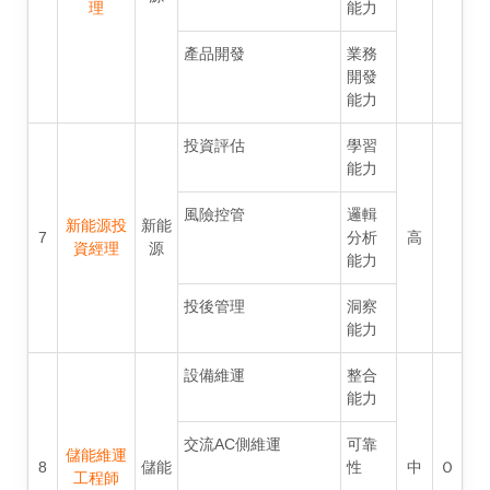
理
能力
產品開發
業務
開發
能力
投資評估
學習
能力
風險控管
邏輯
新能源投
新能
7
分析
高
資經理
源
能力
投後管理
洞察
能力
設備維運
整合
能力
交流AC側維運
可靠
儲能維運
8
儲能
性
中
Ｏ
工程師