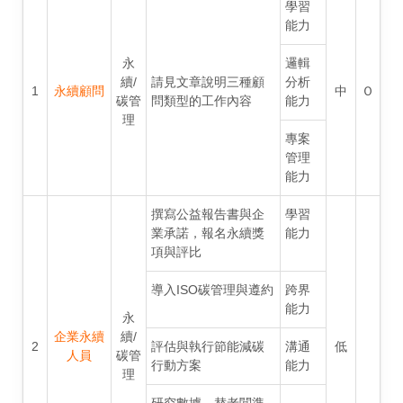
學習
能力
永
邏輯
續/
請見文章說明三種顧
分析
1
永續顧問
中
Ｏ
碳管
問類型的工作內容
能力
理
專案
管理
能力
撰寫公益報告書與企
學習
業承諾，報名永續獎
能力
項與評比
導入ISO碳管理與遵約
跨界
能力
永
企業永續
續/
2
評估與執行節能減碳
溝通
低
人員
碳管
行動方案
能力
理