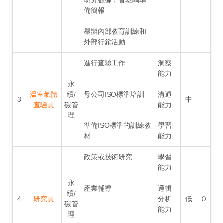
研究數據，替老闆準
備簡報
舉辦內部教育訓練和
外部行銷活動
進行查驗工作
洞察
能力
永
溫室氣體
續/
母公司ISO標準培訓
溝通
3
中
查驗員
碳管
能力
理
準備ISO標準的訓練教
學習
材
能力
政策或技術研究
學習
能力
永
產業輔導
邏輯
續/
4
研究員
分析
低
Ｏ
碳管
能力
理