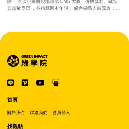
驗！ 本次小聚將現場演示 EMS 大腦，拆解套利、降契
與需量反應 ，並精算回本年限 。綠色帶路人嚴嘉鑫：
『會賺錢的 EMS 才是系統靈魂。』
首頁
關於我們
聯絡我們
會員登入
找觀點