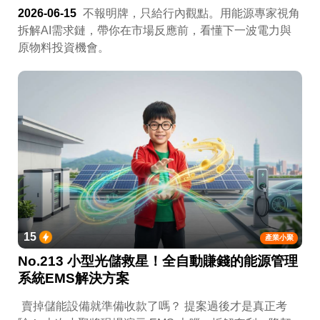
2026-06-15
不報明牌，只給行內觀點。用能源專家視角
拆解AI需求鏈，帶你在市場反應前，看懂下一波電力與
原物料投資機會。
15
產業小聚
No.213 小型光儲救星！全自動賺錢的能源管理
系統EMS解決方案
賣掉儲能設備就準備收款了嗎？ 提案過後才是真正考