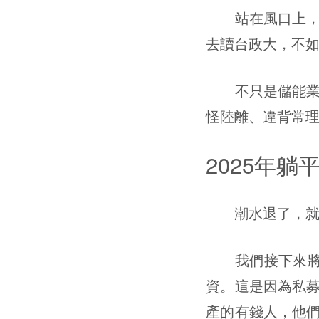
站在風口上，豬
去讀台政大，不
不只是儲能業，
怪陸離、違背常
2025年
潮水退了，就知
我們接下來將會
資。這是因為私
產的有錢人，他