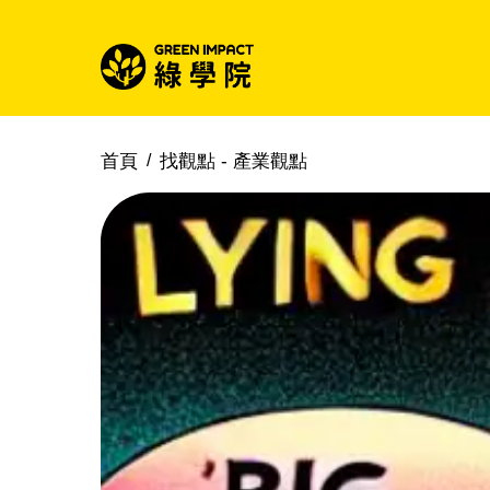
首頁
找觀點 -
產業觀點