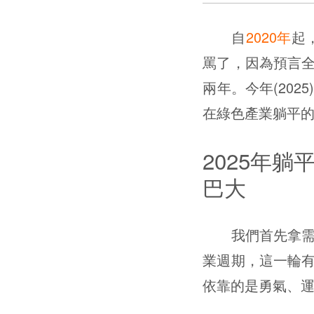
自
2020年
起
罵了，因為預言
兩年。今年(20
在綠色產業躺平
2025年
巴大
我們首先拿需要
業週期，這一輪
依靠的是勇氣、