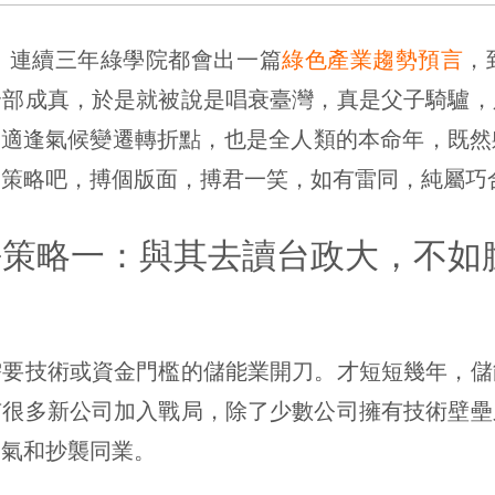
，連續三年綠學院都會出一篇
綠色產業趨勢預言
，
全部成真，於是就被說是唱衰臺灣，真是父子騎驢，
25)適逢氣候變遷轉折點，也是全人類的本命年，既
的策略吧，搏個版面，搏君一笑，如有雷同，純屬巧
躺平策略一：與其去讀台政大，不如
技術或資金門檻的儲能業開刀。才短短幾年，儲
有很多新公司加入戰局，除了少數公司擁有技術壁壘
運氣和抄襲同業。