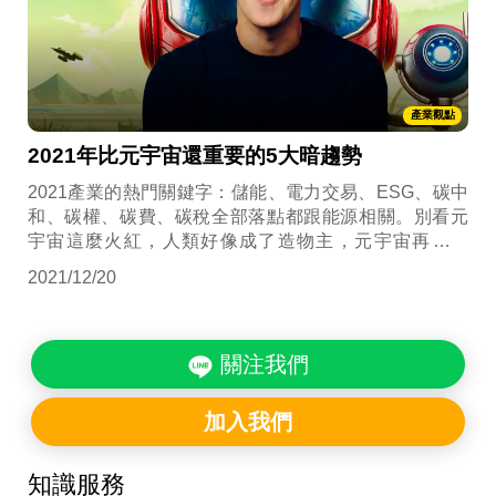
產業觀點
2021年比元宇宙還重要的5大暗趨勢
2021產業的熱門關鍵字：儲能、電力交易、ESG、碳中
和、碳權、碳費、碳稅全部落點都跟能源相關。別看元
宇宙這麼火紅，人類好像成了造物主，元宇宙再怎麼
神，沒有電力供應，也只是談資而已。當代幾乎所有產
2021/12/20
業運作的底層邏輯都是能源，沒有能源業，就沒有產
業。真實世界的複雜問題正是能源使用和碳排放...
關注我們
加入我們
知識服務