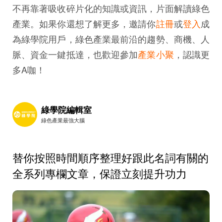
不再靠著吸收碎片化的知識或資訊，片面解讀綠色
產業。如果你還想了解更多，邀請你
註冊
或
登入
成
為綠學院用戶，綠色產業最前沿的趨勢、商機、人
脈、資金一鍵抵達，也歡迎參加
產業小聚
，認識更
多A咖！
綠學院編輯室
綠色產業最強大腦
替你按照時間順序整理好跟此名詞有關的
全系列專欄文章，保證立刻提升功力