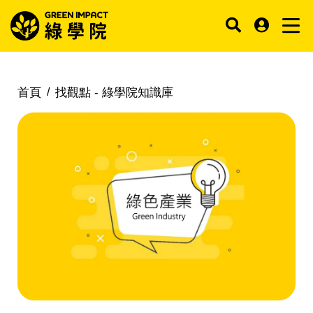
首頁
找觀點 -
綠學院知識庫