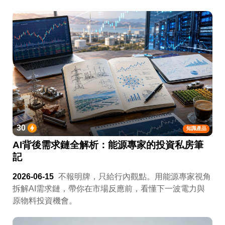
30
知識產品
AI背後需求鏈全解析：能源專家的投資私房筆
記
2026-06-15
不報明牌，只給行內觀點。用能源專家視角
拆解AI需求鏈，帶你在市場反應前，看懂下一波電力與
原物料投資機會。