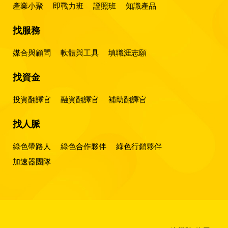
產業小聚
即戰力班
證照班
知識產品
找服務
媒合與顧問
軟體與工具
填職涯志願
找資金
投資翻譯官
融資翻譯官
補助翻譯官
找人脈
綠色帶路人
綠色合作夥伴
綠色行銷夥伴
加速器團隊