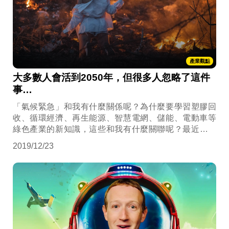
產業觀點
大多數人會活到2050年，但很多人忽略了這件
事…
「氣候緊急」和我有什麼關係呢？為什麼要學習塑膠回
收、循環經濟、再生能源、智慧電網、儲能、電動車等
綠色產業的新知識，這些和我有什麼關聯呢？最近一位
國中老師和我說，「這些氣候變遷議題的新發展和我有
2019/12/23
什麼關係呢？和學生有什麼關係呢？那是國家領導人才
要關注的，對我來說，除了多了一些能夠和人聊天、表
示我很關心國際政治，不只關心小確幸之外，和日常生
活能有什麼關聯啊？」