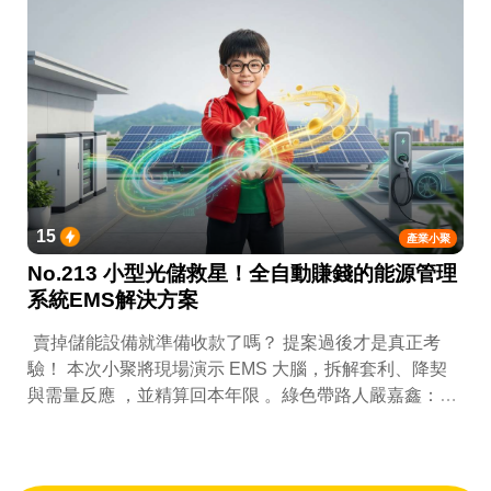
15
產業小聚
No.213 小型光儲救星！全自動賺錢的能源管理
系統EMS解決方案
賣掉儲能設備就準備收款了嗎？ 提案過後才是真正考
驗！ 本次小聚將現場演示 EMS 大腦，拆解套利、降契
與需量反應 ，並精算回本年限 。綠色帶路人嚴嘉鑫：
『會賺錢的 EMS 才是系統靈魂。』