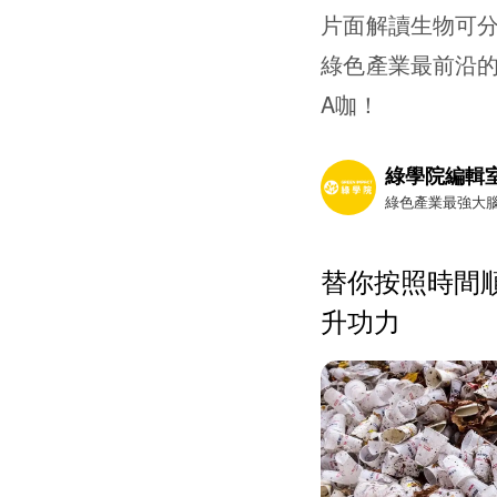
片面解讀生物可
綠色產業最前沿
A咖！
綠學院編輯
綠色產業最強大
替你按照時間
升功力