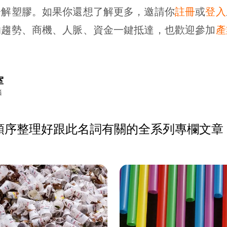
分解塑膠。如果你還想了解更多，邀請你
註冊
或
登入
的趨勢、商機、人脈、資金一鍵抵達，也歡迎參加
產
室
腦
順序整理好跟此名詞有關的全系列專欄文章