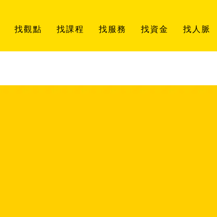
找觀點
找課程
找服務
找資金
找人脈