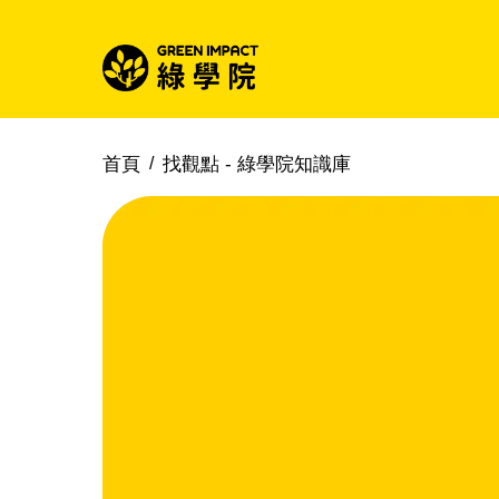
首頁
找觀點 -
綠學院知識庫