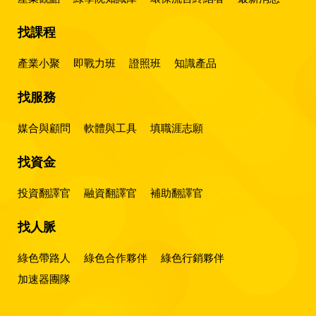
找課程
產業小聚
即戰力班
證照班
知識產品
找服務
媒合與顧問
軟體與工具
填職涯志願
找資金
投資翻譯官
融資翻譯官
補助翻譯官
找人脈
綠色帶路人
綠色合作夥伴
綠色行銷夥伴
加速器團隊