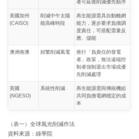
者可延後削減優先順序
美國加州
削減中午太陽
再生能源需具自動離網
(CAISO)
能高峰時段
能力，逐步要求負擔調
度責任，可搭配需量反
應、儲能
澳洲南澳
頻繁削減風電
推行「負責任的發電
者」政策，無法遠端控
制者強制退出市場或優
先削減處理
英國
系統性削減
再生能源需與傳統機組
(NGESO)
共同負擔電網穩定的成
本
（表一）全球風光削減作法
資料來源：綠學院