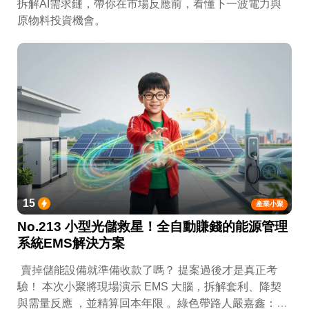
拆解AI需求鏈，帶你在市場反應前，看懂下一波電力與
原物料投資機會。
15
產業小聚
No.213 小型光儲救星！全自動賺錢的能源管理
系統EMS解決方案
賣掉儲能設備就準備收款了嗎？ 提案過後才是真正考
驗！ 本次小聚將現場演示 EMS 大腦，拆解套利、降契
與需量反應 ，並精算回本年限 。綠色帶路人嚴嘉鑫：