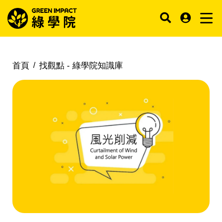
首頁
找觀點 -
綠學院知識庫