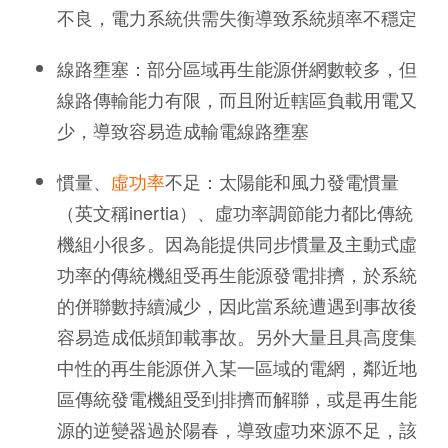
不良，電力系統供需失衡導致系統頻率不穩定
線路壅塞：部分區域再生能源併網數較多，但
線路傳輸能力有限，而且附近轄區負載用電又
少，導致容易造成輸電線路壅塞
慣量、
虛功率
不足：太陽能和風力發電慣量
（英文稱inertia）、虛功率調節能力都比傳統
機組小很多。因為能提供同步慣量及主動式虛
功率的傳統機組受再生能源發電排擠，於系統
的併聯數持續減少，因此當系統遭遇到事故後
容易造成低頻卸載事故。另外大量且具高度集
中性的再生能源併入某一區域的電網，鄰近地
區傳統發電機組受到排擠而解聯，或是再生能
源的逆變器過於陽春，導致虛功來源不足，該