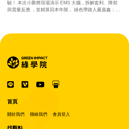
驗！ 本次小聚將現場演示 EMS 大腦，拆解套利、降契
與需量反應 ，並精算回本年限 。綠色帶路人嚴嘉鑫：
『會賺錢的 EMS 才是系統靈魂。』
首頁
關於我們
聯絡我們
會員登入
找觀點