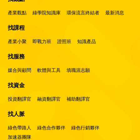
產業觀點
綠學院知識庫
環保流言終結者
最新消息
找課程
產業小聚
即戰力班
證照班
知識產品
找服務
媒合與顧問
軟體與工具
填職涯志願
找資金
投資翻譯官
融資翻譯官
補助翻譯官
找人脈
綠色帶路人
綠色合作夥伴
綠色行銷夥伴
加速器團隊