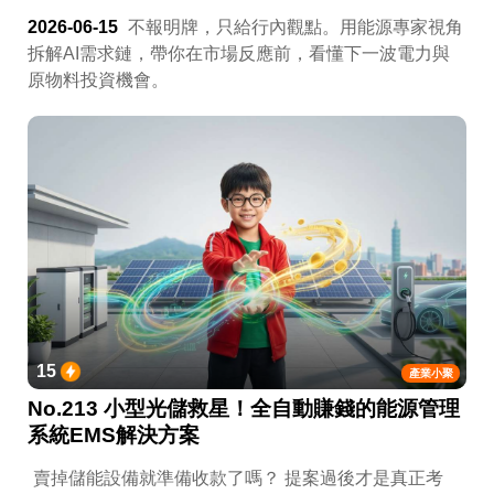
2026-06-15
不報明牌，只給行內觀點。用能源專家視角
拆解AI需求鏈，帶你在市場反應前，看懂下一波電力與
原物料投資機會。
15
產業小聚
No.213 小型光儲救星！全自動賺錢的能源管理
系統EMS解決方案
賣掉儲能設備就準備收款了嗎？ 提案過後才是真正考