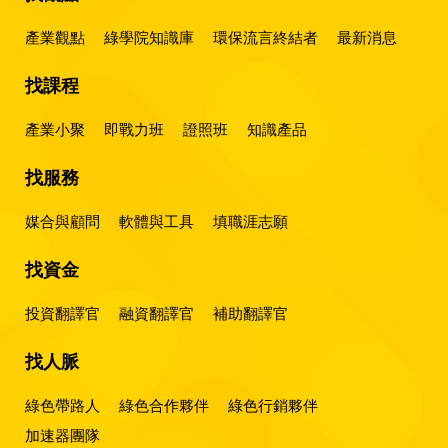
產業觀點
綠學院知識庫
環保流言終結者
最新消息
找課程
產業小聚
即戰力班
證照班
知識產品
找服務
媒合與顧問
軟體與工具
填職涯志願
找資金
投資翻譯官
融資翻譯官
補助翻譯官
找人脈
綠色帶路人
綠色合作夥伴
綠色行銷夥伴
加速器團隊