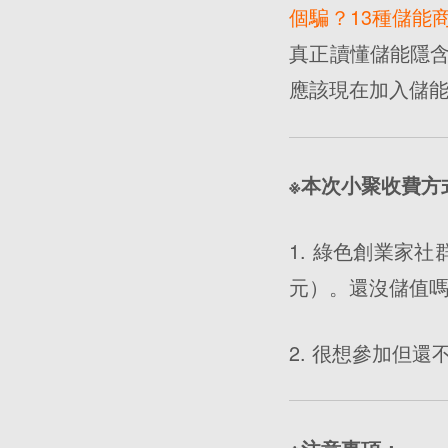
個騙？13種儲能
真正讀懂儲能隱
應該現在加入儲
※本次小聚收費方
1. 綠色創業家
元）。還沒儲值
2. 很想參加但還