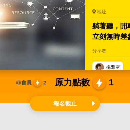
地址
躺著聽，開
立刻無時差
分享者
楊雅雲
原力點數
1
曾弘毅
非會員
2
報名截止