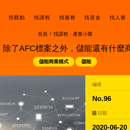
找觀點
找課程
找服務
找資金
找人脈
首頁
找課程 -
產業小聚
欄】除了AFC標案之外，儲能還有什
儲能商業模式
儲能
編號
No.96
日期
2020-06-20