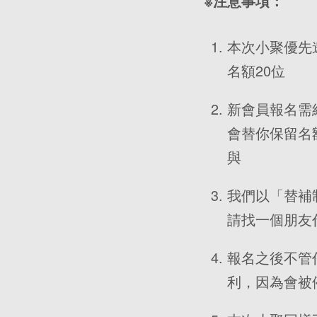
※注意事項：
本次小聚優先
名額20位
新會員報名需
會替你保留名
與
我們以「替補
請找一個朋友
報名之後不管
利，因為會被