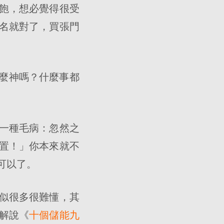
飽，想必覺得很受
名就對了，買張門
那麼神嗎？什麼事都
一種毛病：忽然之
置！」你本來就不
可以了。
看似很多很難懂，其
解說《
十個儲能九