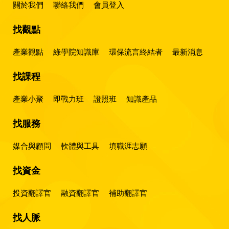
關於我們
聯絡我們
會員登入
找觀點
產業觀點
綠學院知識庫
環保流言終結者
最新消息
找課程
產業小聚
即戰力班
證照班
知識產品
找服務
媒合與顧問
軟體與工具
填職涯志願
找資金
投資翻譯官
融資翻譯官
補助翻譯官
找人脈