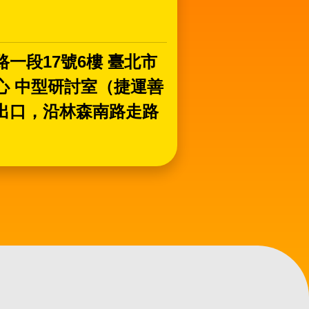
一段17號6樓 臺北市
心 中型研討室（捷運善
出口，沿林森南路走路
）