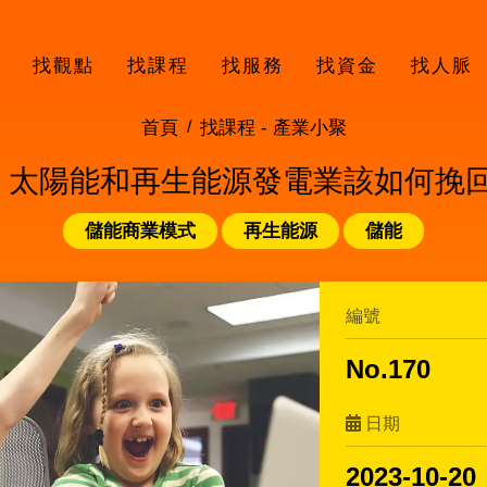
找觀點
找課程
找服務
找資金
找人脈
首頁
找課程 -
產業小聚
170 太陽能和再生能源發電業該如何挽
儲能商業模式
再生能源
儲能
編號
No.170
日期
2023-10-20