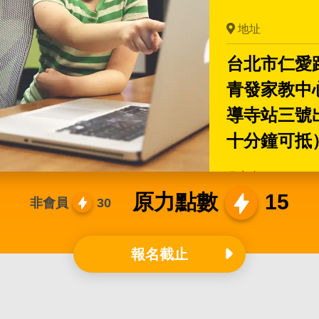
地址
台北市仁愛路
青發家教中
導寺站三號
十分鐘可抵
分享者
原力點數
15
非會員
30
吳志偉
報名截止