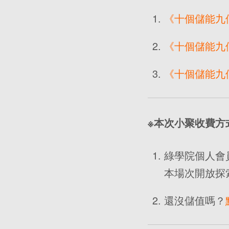
《十個儲能九
《十個儲能九
《十個儲能九
※本次小聚收費方
綠學院個人會
本場次開放探
還沒儲值嗎？