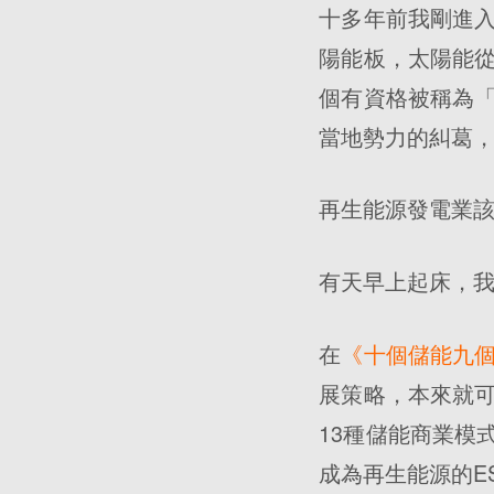
十多年前我剛進
陽能板，太陽能
個有資格被稱為
當地勢力的糾葛
再生能源發電業
有天早上起床，
在
《十個儲能九個
展策略，本來就
13種儲能商業模
成為再生能源的E