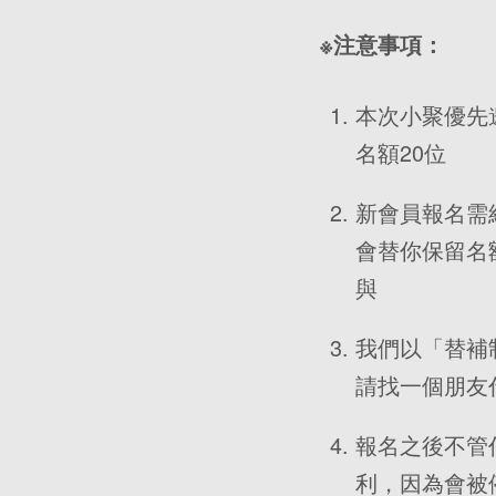
※注意事項：
本次小聚優先
名額20位
新會員報名需
會替你保留名
與
我們以「替補
請找一個朋友
報名之後不管
利，因為會被