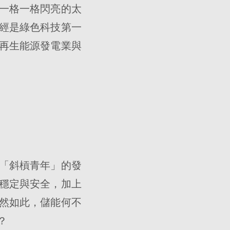
一格一格閃亮的太
經是綠色科技第一
再生能源發電業與
「斜槓青年」的發
穩定與安全，加上
既然如此，儲能何不
？