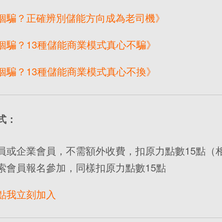
個騙？正確辨別儲能方向成為老司機》
個騙？13種儲能商業模式真心不騙》
個騙？13種儲能商業模式真心不換》
式：
員或企業會員，不需額外收費，扣原力點數15點（相當
索會員報名參加，同樣扣原力點數15點
點我立刻加入