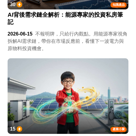
30
知識產品
AI背後需求鏈全解析：能源專家的投資私房筆
記
2026-06-15
不報明牌，只給行內觀點。用能源專家視角
拆解AI需求鏈，帶你在市場反應前，看懂下一波電力與
原物料投資機會。
15
產業小聚