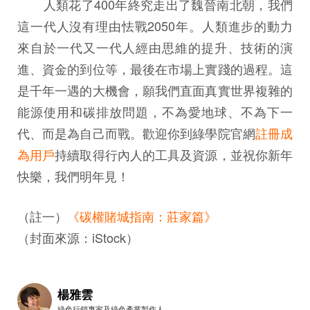
人類花了400年終究走出了魏晉南北朝，我們
這一代人沒有理由怯戰2050年。人類進步的動力
來自於一代又一代人經由思維的提升、技術的演
進、資金的到位等，最後在市場上實踐的過程。這
是千年一遇的大機會，願我們直面真實世界複雜的
能源使用和碳排放問題，不為愛地球、不為下一
代、而是為自己而戰。歡迎你到綠學院官網
註冊成
為用戶
持續取得行內人的工具及資源，並祝你新年
快樂，我們明年見！
（註一）
《碳權賭城指南：莊家篇》
（封面來源：iStock）
楊雅雲
綠色行銷專家及綠色產業製作人