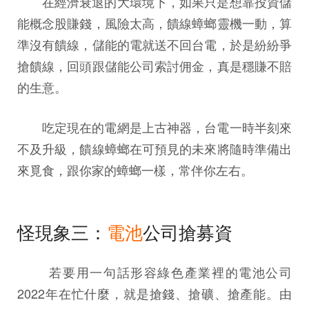
在經濟衰退的大環境下，如果只是想靠投資儲
能概念股賺錢，風險太高，饋線蟑螂靈機一動，算
準沒有饋線，儲能的電就送不回台電，於是紛紛爭
搶饋線，回頭跟儲能公司索討佣金，真是穩賺不賠
的生意。
吃定現在的電網是上古神器，台電一時半刻來
不及升級，饋線蟑螂在可預見的未來將隨時準備出
來覓食，跟你家的蟑螂一樣，常伴你左右。
怪現象三：
電池
公司搶募資
若要用一句話形容綠色產業裡的電池公司
2022年在忙什麼，就是搶錢、搶礦、搶產能。由