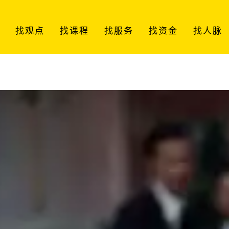
找观点
找课程
找服务
找资金
找人脉