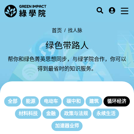
首页
找人脉
绿色带路人
帮你和绿色菁英思想同步，与绿学院合作，你可以
得到最省时的知识服务。
全部
能源
电动车
碳中和
建筑
循环经济
材料科技
金融
政策与法规
永续生活
加速器业师