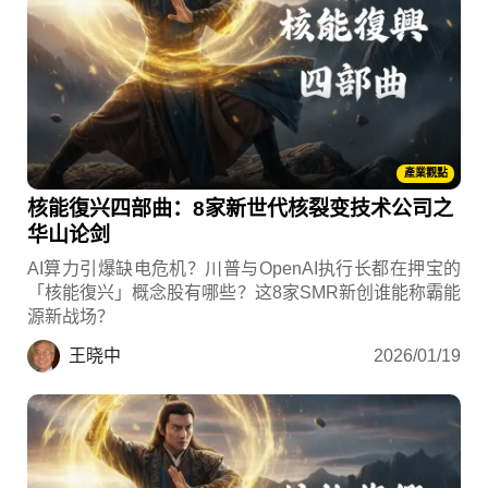
產業觀點
核能復兴四部曲：8家新世代核裂变技术公司之
华山论剑
AI算力引爆缺电危机？川普与OpenAI执行长都在押宝的
「核能復兴」概念股有哪些？这8家SMR新创谁能称霸能
源新战场？
王晓中
2026/01/19