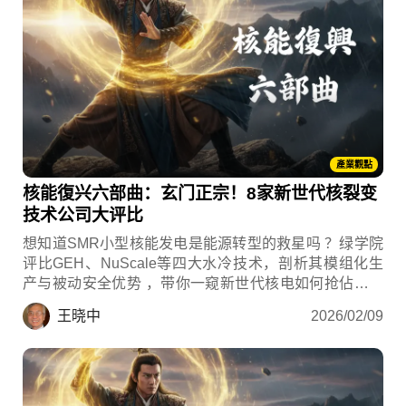
產業觀點
核能復兴六部曲：玄门正宗！8家新世代核裂变
技术公司大评比
想知道SMR小型核能发电是能源转型的救星吗 ？绿学院
评比GEH、NuScale等四大水冷技术，剖析其模组化生
产与被动安全优势 ，带你一窥新世代核电如何抢佔全时
绿电商机 。
王晓中
2026/02/09