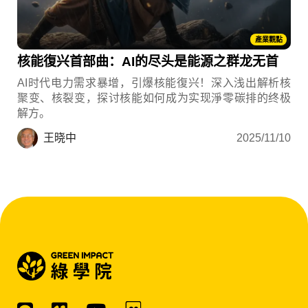
產業觀點
核能復兴首部曲：AI的尽头是能源之群龙无首
AI时代电力需求暴增，引爆核能復兴！深入浅出解析核
聚变、核裂变，探讨核能如何成为实现淨零碳排的终极
解方。
王晓中
2025/11/10