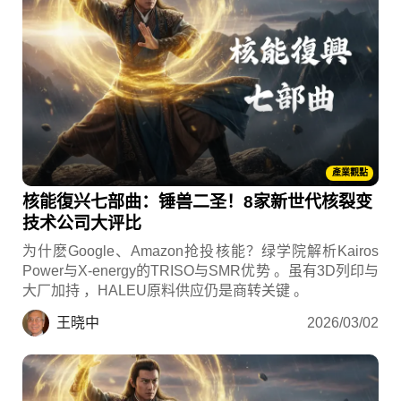
產業觀點
核能復兴七部曲：锤兽二圣！8家新世代核裂变
技术公司大评比
为什麽Google、Amazon抢投核能？绿学院解析Kairos
Power与X-energy的TRISO与SMR优势 。虽有3D列印与
大厂加持 ，HALEU原料供应仍是商转关键 。
王晓中
2026/03/02