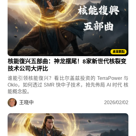
產業觀點
核能復兴五部曲：神龙摆尾！8家新世代核裂变
技术公司大评比
谁能引领核能復兴？看比尔盖兹投资的 TerraPower 与
Oklo，如何透过 SMR 快中子技术，抢先佈局 AI 时代 核
能概念股。
王晓中
2026/02/02