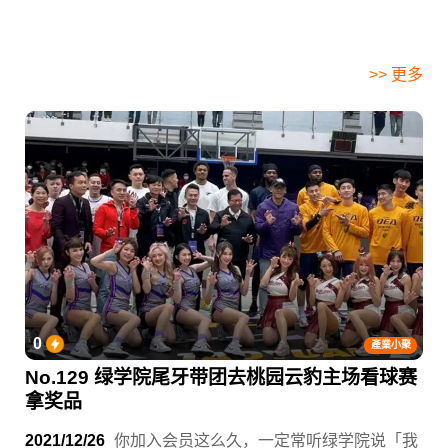
>> 更多
0
產業小聚
No.129 绿学院尾牙带团去桃园云豹主场看球赛
拿奖品
2021/12/26
你加入会员这么久，一定常听绿学院说「我