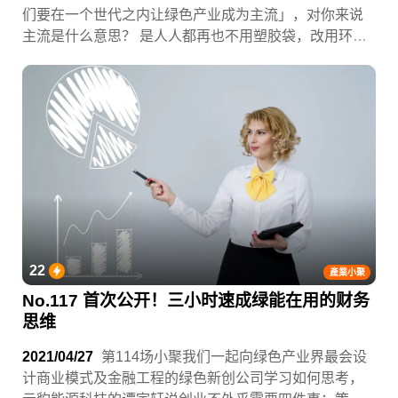
们要在一个世代之内让绿色产业成为主流」，对你来说
主流是什么意思？ 是人人都再也不用塑胶袋，改用环保
袋？是家家户户都装太阳能板？还是路上都是电动车？
要我说，我认为主流是绿色企业也有能力像中信金一样
养一支球队。绿学院的企业会员──云豹能源科技真的做
到了！为了庆祝这个里程碑，我们要把今年(2021)绿学院
尾牙直接办在VIP包厢内，带你去看桃园云豹打职业篮球
赛。
22
產業小聚
No.117 首次公开！三小时速成绿能在用的财务
思维
2021/04/27
第114场小聚我们一起向绿色产业界最会设
计商业模式及金融工程的绿色新创公司学习如何思考，