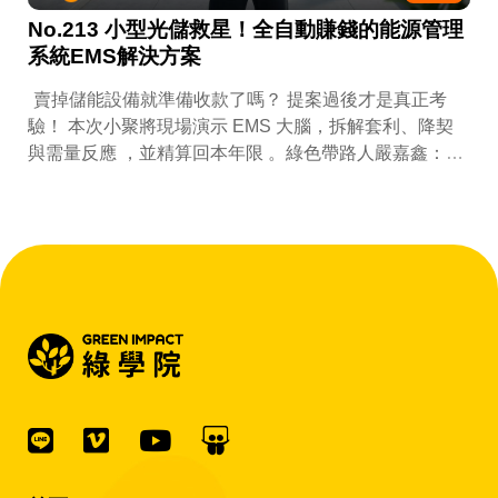
No.213 小型光儲救星！全自動賺錢的能源管理
系統EMS解決方案
賣掉儲能設備就準備收款了嗎？ 提案過後才是真正考
驗！ 本次小聚將現場演示 EMS 大腦，拆解套利、降契
與需量反應 ，並精算回本年限 。綠色帶路人嚴嘉鑫：
『會賺錢的 EMS 才是系統靈魂。』