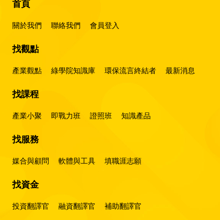
首頁
關於我們
聯絡我們
會員登入
找觀點
產業觀點
綠學院知識庫
環保流言終結者
最新消息
找課程
產業小聚
即戰力班
證照班
知識產品
找服務
媒合與顧問
軟體與工具
填職涯志願
找資金
投資翻譯官
融資翻譯官
補助翻譯官