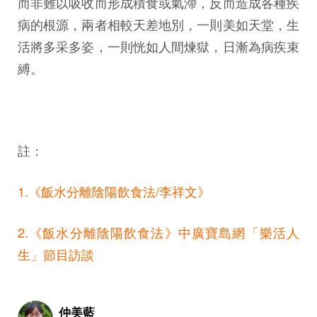
而非難以吸收而形成積食或氣滯，反而造成各種疾
病的根源，兩者相較天差地別，一則美如天堂，生
活將多采多姿，一則恍如人間煉獄，日漸為病疾束
縛。
註：
1.《飯水分離陰陽飲食法/李祥文》
2.《飯水分離陰陽飲食法》中廣寶島網「樂活人
生」節目訪談
仲美藍