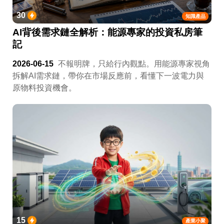
30
知識產品
AI背後需求鏈全解析：能源專家的投資私房筆
記
2026-06-15
不報明牌，只給行內觀點。用能源專家視角
拆解AI需求鏈，帶你在市場反應前，看懂下一波電力與
原物料投資機會。
15
產業小聚