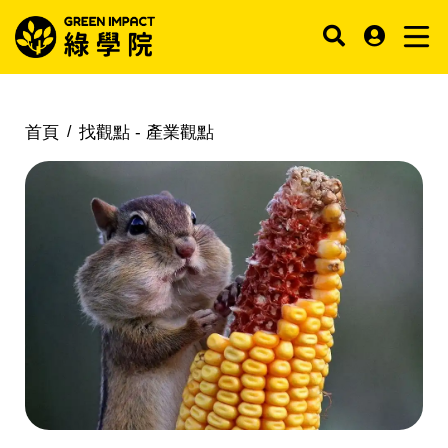
首頁
找觀點 -
產業觀點