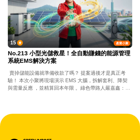
15
產業小聚
No.213 小型光儲救星！全自動賺錢的能源管理
系統EMS解決方案
賣掉儲能設備就準備收款了嗎？ 提案過後才是真正考
驗！ 本次小聚將現場演示 EMS 大腦，拆解套利、降契
與需量反應 ，並精算回本年限 。綠色帶路人嚴嘉鑫：
『會賺錢的 EMS 才是系統靈魂。』