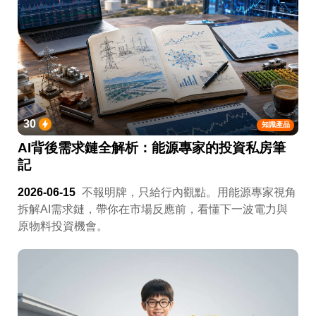
30
知識產品
AI背後需求鏈全解析：能源專家的投資私房筆
記
2026-06-15
不報明牌，只給行內觀點。用能源專家視角
拆解AI需求鏈，帶你在市場反應前，看懂下一波電力與
原物料投資機會。