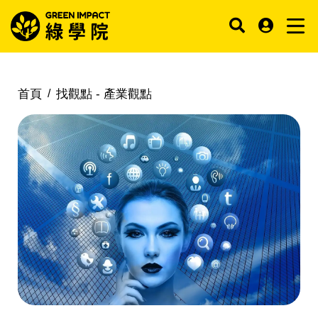
首頁
找觀點 -
產業觀點