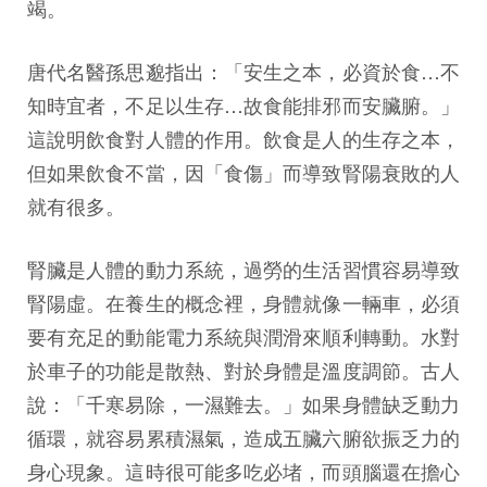
竭。
唐代名醫孫思邈指出：「安生之本，必資於食…不
知時宜者，不足以生存…故食能排邪而安臟腑。」
這說明飲食對人體的作用。飲食是人的生存之本，
但如果飲食不當，因「食傷」而導致腎陽衰敗的人
就有很多。
腎臟是人體的動力系統，過勞的生活習慣容易導致
腎陽虛。在養生的概念裡，身體就像一輛車，必須
要有充足的動能電力系統與潤滑來順利轉動。水對
於車子的功能是散熱、對於身體是溫度調節。古人
說：「千寒易除，一濕難去。」如果身體缺乏動力
循環，就容易累積濕氣，造成五臟六腑欲振乏力的
身心現象。這時很可能多吃必堵，而頭腦還在擔心