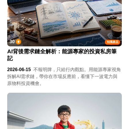
30
知識產品
AI背後需求鏈全解析：能源專家的投資私房筆
記
2026-06-15
不報明牌，只給行內觀點。用能源專家視角
拆解AI需求鏈，帶你在市場反應前，看懂下一波電力與
原物料投資機會。