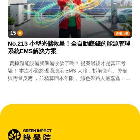
15
產業小聚
No.213 小型光儲救星！全自動賺錢的能源管理
系統EMS解決方案
賣掉儲能設備就準備收款了嗎？ 提案過後才是真正考
驗！ 本次小聚將現場演示 EMS 大腦，拆解套利、降契
與需量反應 ，並精算回本年限 。綠色帶路人嚴嘉鑫：
『會賺錢的 EMS 才是系統靈魂。』