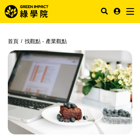
首頁
找觀點 -
產業觀點