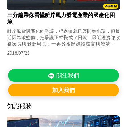
產業觀點
三分鐘帶你看懂離岸風力發電產業的國產化困
境
離岸風電國產化的爭議，從遴選就已經開始出現，但最
近因為破盤價，把爭議正式變成了困境。最近經濟部政
務次長與能源局長，一再於相關媒體發言與澄清稿指
出，之所以會有破盤價的原因，無非是希望藉由前一階
2018/07/23
段遴選，帶動國內相關產業發展，而也由於這樣的發
展，帶動成本大幅下降，以致於在「後續」的競標制
度，能夠造成低收購價格。
關注我們
加入我們
知識服務