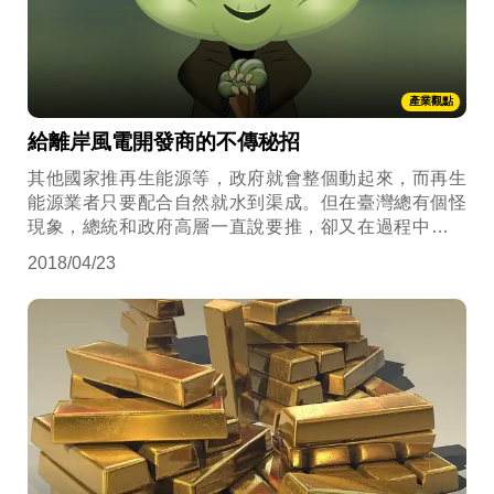
產業觀點
給離岸風電開發商的不傳秘招
其他國家推再生能源等，政府就會整個動起來，而再生
能源業者只要配合自然就水到渠成。但在臺灣總有個怪
現象，總統和政府高層一直說要推，卻又在過程中互相
杯葛，搞得好混亂？ 不熟悉臺灣的投資文化沒關係，從
2018/04/23
法律的角度，給離岸風電開發商的不傳秘招，第一招
WTO及貿易制裁途徑、第二招 擬定未來風險控制之策
略、第三招 擬定法律面的應對策略。