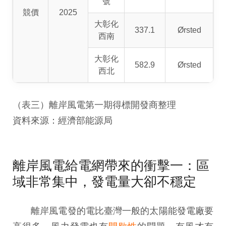
號
競價
2025
大彰化
337.1
Ørsted
西南
大彰化
582.9
Ørsted
西北
（表三）離岸風電第一期得標開發商整理
資料來源：經濟部能源局
離岸風電給電網帶來的衝擊一：區
域非常集中，發電量大卻不穩定
離岸風電發的電比臺灣一般的太陽能發電廠要
高很多，風力發電也有
間歇性
的問題，有風才有