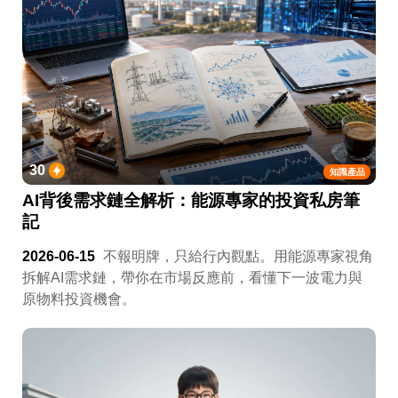
30
知識產品
AI背後需求鏈全解析：能源專家的投資私房筆
記
2026-06-15
不報明牌，只給行內觀點。用能源專家視角
拆解AI需求鏈，帶你在市場反應前，看懂下一波電力與
原物料投資機會。