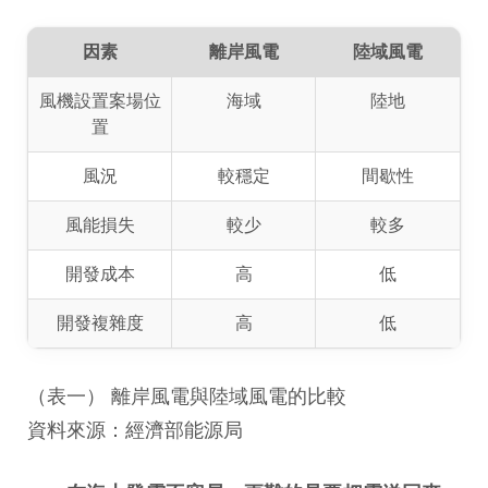
因素
離岸風電
陸域風電
風機設置案場位
海域
陸地
置
風況
較穩定
間歇性
風能損失
較少
較多
開發成本
高
低
開發複雜度
高
低
（表一） 離岸風電與陸域風電的比較
資料來源：經濟部能源局