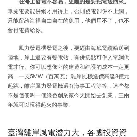
在海上發電不容易，更難的是要把電送回來。
畢竟電要能併網才用得上，否則發電卻併不上網，
只能留給海裡自由自在的魚用，他們用不了，也不
會付電費給你。
風力發電機發電之後，要經由海底電纜輸送到
陸地，岸上還要有變電站，有併接點可併入電網供
電才行。你可以想像它的建造和維護的成本一定更
高，一支5MW（百萬瓦）離岸風機造價高達8億元
起跳，離岸風力發電機還有海事工程等等，這些都
不是隨便叫一個綠色創業家今天開始去創業，三兩
年就可以玩得起來的事業。
臺灣離岸風電潛力大，各國投資資