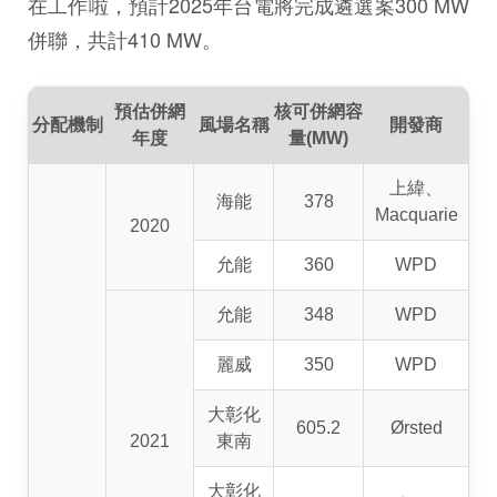
在工作啦，預計2025年台電將完成遴選案300 MW
併聯，共計410 MW。
預估併網
核可併網容
分配
機制
風場名稱
開發商
年度
量(MW)
上緯、
海能
378
Macquarie
2020
允能
360
WPD
允能
348
WPD
麗威
350
WPD
大彰化
605.2
Ørsted
2021
東南
大彰化