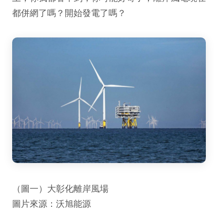
都併網了嗎？開始發電了嗎？
（圖一）大彰化離岸風場
圖片來源：沃旭能源