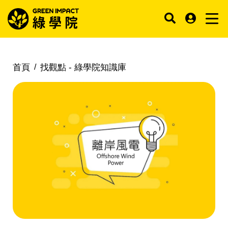
首頁
找觀點 -
綠學院知識庫