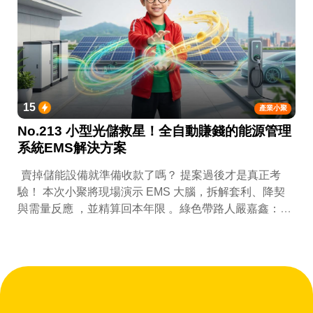
15
產業小聚
No.213 小型光儲救星！全自動賺錢的能源管理
系統EMS解決方案
賣掉儲能設備就準備收款了嗎？ 提案過後才是真正考
驗！ 本次小聚將現場演示 EMS 大腦，拆解套利、降契
與需量反應 ，並精算回本年限 。綠色帶路人嚴嘉鑫：
『會賺錢的 EMS 才是系統靈魂。』