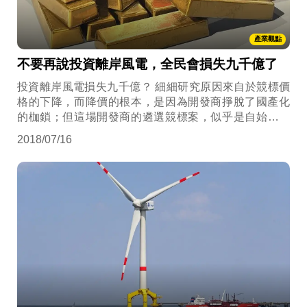
產業觀點
不要再說投資離岸風電，全民會損失九千億了
投資離岸風電損失九千億？ 細細研究原因來自於競標價
格的下降，而降價的根本，是因為開發商掙脫了國產化
的枷鎖；但這場開發商的遴選競標案，似乎是自始無效
的行政處分，既然無效，政府與台電自然有權利不簽
2018/07/16
約，可惜最後重創的會是政府的信用以及所欲推動的能
源轉型願景吧。