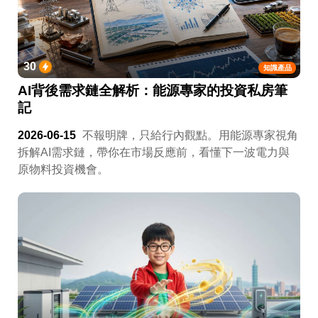
30
知識產品
AI背後需求鏈全解析：能源專家的投資私房筆
記
2026-06-15
不報明牌，只給行內觀點。用能源專家視角
拆解AI需求鏈，帶你在市場反應前，看懂下一波電力與
原物料投資機會。