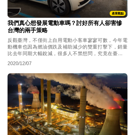
產業觀點
我們真心想發展電動車嗎？討好所有人卻害慘
台灣的兩手策略
反觀臺灣，不僅街上自用電動小客車寥寥可數，今年電
動機車也因為燃油價跌及補助減少的雙重打擊下，銷量
比去年同期大幅銳減，很多人不禁想問，究竟在臺灣，
電動車應該如何才能找出活路？或甚至組成電動車國家
2020/12/07
隊，進軍國際市場？