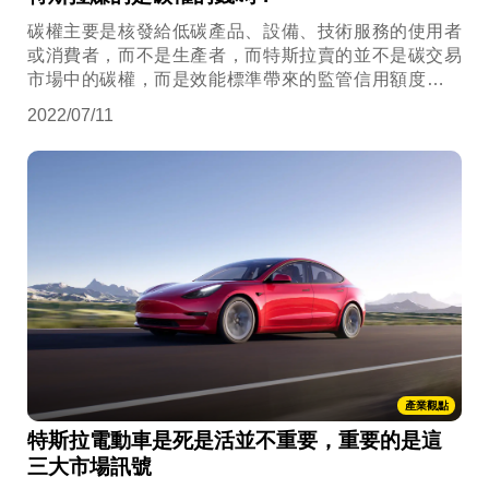
碳權主要是核發給低碳產品、設備、技術服務的使用者
或消費者，而不是生產者，而特斯拉賣的並不是碳交易
市場中的碳權，而是效能標準帶來的監管信用額度。這
個機制是政策工具「效能標準」的一種延伸應用，在美
2022/07/11
國境內所實施者，名為「車輛平均油耗標準」（CAFÉ標
準）。在美國生產販售的車輛，都必須滿足此一標準；
若無法達標，車廠就需要向其他已達標的車廠購買監管
信用額度，以抵換自身帳面上與標準之間的差額總量。
產業觀點
特斯拉電動車是死是活並不重要，重要的是這
三大市場訊號