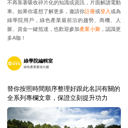
不再靠著吸收碎片化的知識或資訊，片面解讀電動
車。如果你還想了解更多，邀請你
註冊
或
登入
成為
綠學院用戶，綠色產業最前沿的趨勢、商機、人
脈、資金一鍵抵達，也歡迎參加
產業小聚
，認識更
多A咖！
綠學院編輯室
綠色產業最強大腦
替你按照時間順序整理好跟此名詞有關的
全系列專欄文章，保證立刻提升功力