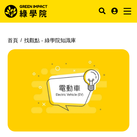
首頁
找觀點 -
綠學院知識庫