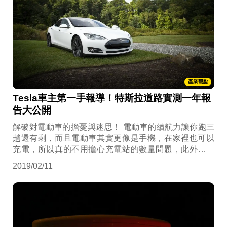
產業觀點
Tesla車主第一手報導！特斯拉道路實測一年報
告大公開
解破對電動車的擔憂與迷思！ 電動車的續航力讓你跑三
趟還有剩，而且電動車其實更像是手機，在家裡也可以
充電，所以真的不用擔心充電站的數量問題，此外電動
車鋰電池的壽命，基本上直到行駛至25萬公里時，鋰電
2019/02/11
池的容量都還能維持在約306公里以上，也絕對是夠用的
數字。 ​​