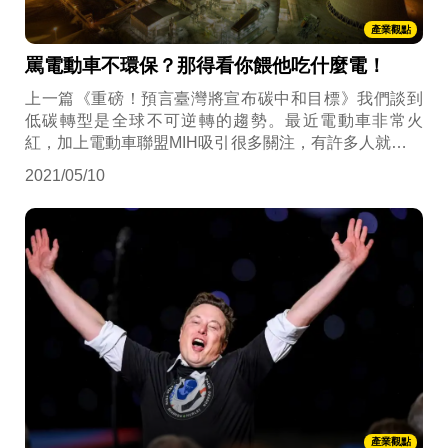
產業觀點
罵電動車不環保？那得看你餵他吃什麼電！
上一篇《重磅！預言臺灣將宣布碳中和目標》我們談到
低碳轉型是全球不可逆轉的趨勢。最近電動車非常火
紅，加上電動車聯盟MIH吸引很多關注，有許多人就又開
始在旁邊冷嘲熱諷說：「電動車沒用啦，使用電動車根
2021/05/10
本不環保」，真的是這樣嗎？環不環保，低不低碳，是
電動車要揹黑鍋嗎？
產業觀點