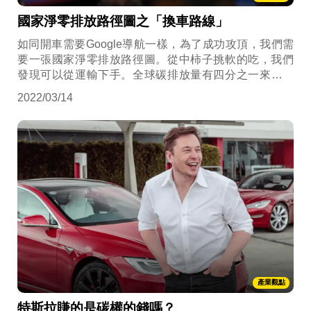
國家淨零排放路徑圖之「換車路線」
如同開車需要Google導航一樣，為了成功攻頂，我們需
要一張國家淨零排放路徑圖。從中柿子挑軟的吃，我們
發現可以從運輸下手。全球碳排放量有四分之一來自交
通運輸包含海、陸、空運，而其中七成來自陸上交通，
2022/03/14
也就是我們使用的各種交通運輸工具，電動車包含純電
動車(BEV)、油電混合車(HEV)、插電式油電混合車
(PHEV)，在不同生產與使用的社會條件下，各有其優勢
與劣勢...
產業觀點
特斯拉賺的是碳權的錢嗎？