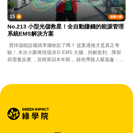
15
產業小聚
No.213 小型光儲救星！全自動賺錢的能源管理
系統EMS解決方案
賣掉儲能設備就準備收款了嗎？ 提案過後才是真正考
驗！ 本次小聚將現場演示 EMS 大腦，拆解套利、降契
與需量反應 ，並精算回本年限 。綠色帶路人嚴嘉鑫：
『會賺錢的 EMS 才是系統靈魂。』