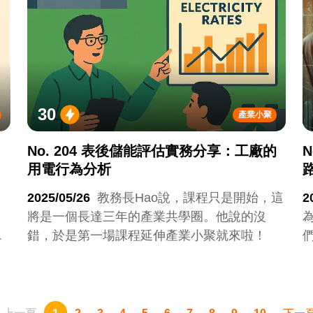
補助只是短期的催化劑，不是企業能夠長期依
賴的選項，但卻是一個讓客戶開啟興趣的敲門
磚。
30
產業小聚
No. 204 表後儲能評估實務分享：工廠的
用電行為分析
2025/05/26
教務長Hao說，課程只是開始，這
2
，
將是一個長達三年的產業共學圈。他說的沒
動
錯，於是第一場課程延伸產業小聚就來啦！
公
務
星