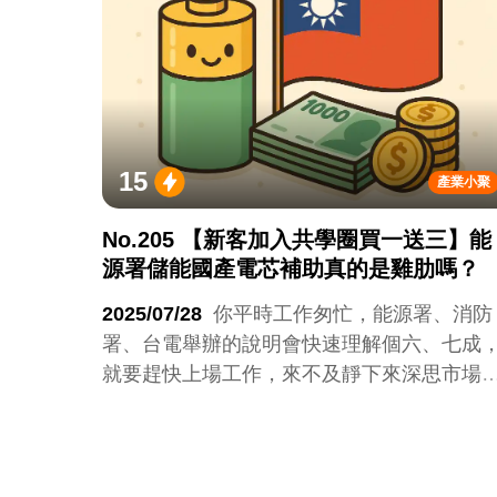
15
產業小聚
No.205 【新客加入共學圈買一送三】能
源署儲能國產電芯補助真的是雞肋嗎？
2025/07/28
你平時工作匆忙，能源署、消防
署、台電舉辦的說明會快速理解個六、七成
就要趕快上場工作，來不及靜下來深思市場
向與解法，要你去上課，跟你說86%上過《
司儲能系統評估與建置即戰力班：廠務與服
商共學圈》課程的學員給予課程實用性五顆
好評，你覺得找不出時間。