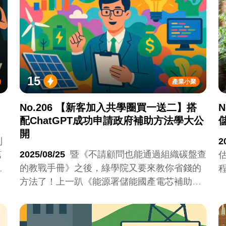
15
產業小聚
No.206 【新客加入共學圈買一送二】搭
N
配ChatGPT成功申請政府補助方法學大公
開
到
2
2025/08/25
暨《不請顧問也能通過組織碳盤查
第
的教戰手冊》之後，綠學院又要來教你省錢的
的
方法了！上一趴《能源署儲能國產電芯補助真
完
的是雞肋嗎？》，我們收到更多的詢問，也越
來越多人報名《公司儲能系統評估與建置即戰
也
力班：廠務與服務商共學圈》課程。雖然政府