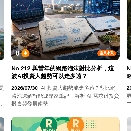
0
產業小聚
No.212 與當年的網路泡沫對比分析，這
波AI投資大趨勢可以走多遠？
是
2026/07/30
AI 投資大趨勢能走多遠？對比網
2
，
路泡沫解析能源專家筆記，解析 AI 需求鏈投資
限
機會與發展趨勢。