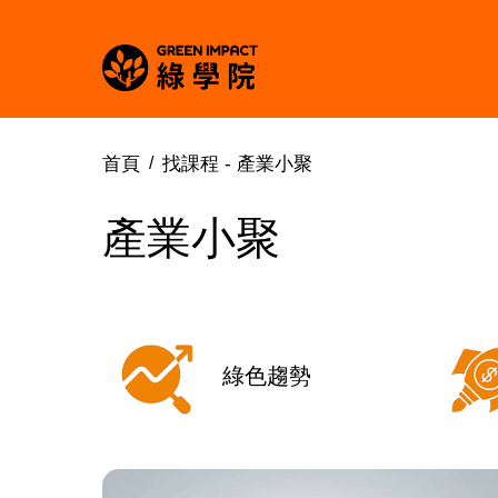
首頁
找課程 -
產業小聚
產業小聚
綠色趨勢