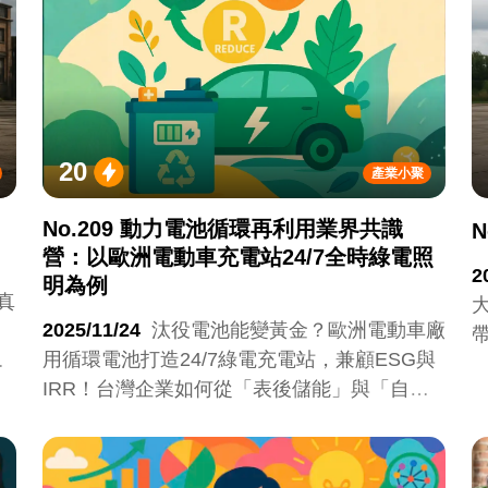
20
產業小聚
No.209 動力電池循環再利用業界共識
營：以歐洲電動車充電站24/7全時綠電照
2
明為例
真
2025/11/24
汰役電池能變黃金？歐洲電動車廠
？
用循環電池打造24/7綠電充電站，兼顧ESG與
管
IRR！台灣企業如何從「表後儲能」與「自建
回收鏈」搶得新商機？