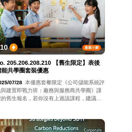
10
產業小聚
o. 205.206.208.210 【舊生限定】表後
儲能共學圈套裝優惠
025/07/28
本優惠套餐限定《公司儲能系統評
估與建置即戰力班：廠務與服務商共學圈》課
程的舊生報名，若你沒有上過該課程，建議先
報名課程(超連結同樣的課程)，或是點選這裡
(等Hao的原價宣傳文案頁面完成後再設定)辦理
新生入學。