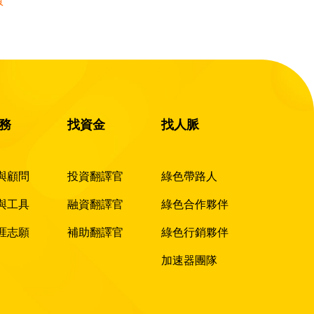
頁
務
找資金
找人脈
與顧問
投資翻譯官
綠色帶路人
與工具
融資翻譯官
綠色合作夥伴
涯志願
補助翻譯官
綠色行銷夥伴
加速器團隊