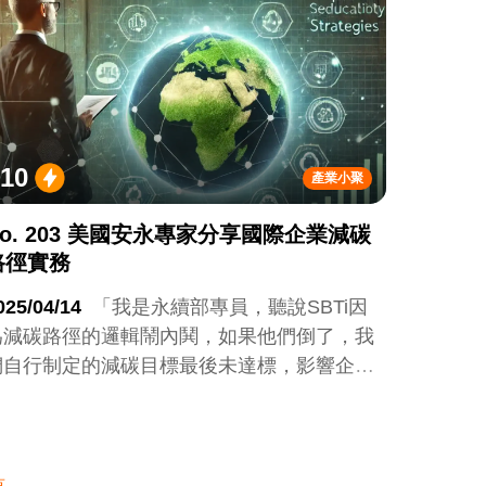
10
產業小聚
No. 203 美國安永專家分享國際企業減碳
路徑實務
025/04/14
「我是永續部專員，聽說SBTi因
為減碳路徑的邏輯鬧內鬨，如果他們倒了，我
們自行制定的減碳目標最後未達標，影響企業
的ESG評級，可能會害我被老闆罵。我們應該
依循什麼樣的邏輯來設定比較務實的減碳路
徑？」