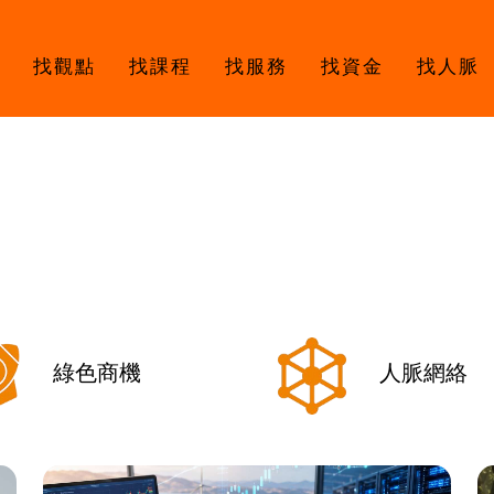
找觀點
找課程
找服務
找資金
找人脈
綠色商機
人脈網絡