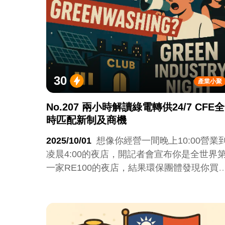
30
產業小聚
No.207 兩小時解讀綠電轉供24/7 CFE全
時匹配新制及商機
2025/10/01
想像你經營一間晚上10:00營業
凌晨4:00的夜店，開記者會宣布你是全世界
一家RE100的夜店，結果環保團體發現你買
全是白天才發電的太陽光電，發電跟用電的
全不匹配，於是再開另一個記者會質疑你漂
綠，得到社會各界廣泛的支持，於是正妹再
不來你的週四淑女之夜了。