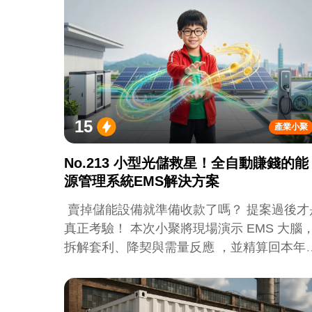
15
產業小聚
No.213 小型光儲救星！全自動賺錢的能
源管理系統EMS解決方案
賣掉儲能設備就準備收款了嗎？ 提案過後才
真正考驗！ 本次小聚將現場演示 EMS 大腦
拆解套利、降契與需量反應 ，並精算回本年
。綠色帶路人嚴嘉鑫：『會賺錢的 EMS 才是
系統靈魂。』