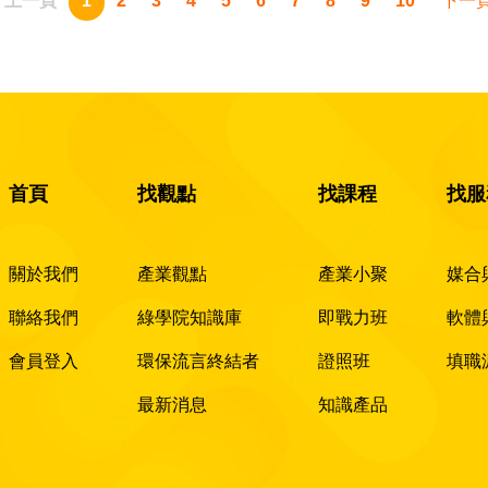
上一頁
1
2
3
4
5
6
7
8
9
10
下一
首頁
找觀點
找課程
找服
關於我們
產業觀點
產業小聚
媒合
聯絡我們
綠學院知識庫
即戰力班
軟體
會員登入
環保流言終結者
證照班
填職
最新消息
知識產品