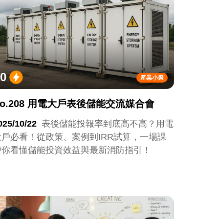
0
產業小聚
No.208 用電大戶表後儲能交流媒合會
025/10/22
表後儲能投報率到底高不高？用電
大戶必看！從政策、案例到IRR試算，一場課
帶你看懂儲能投資效益與最新消防指引！