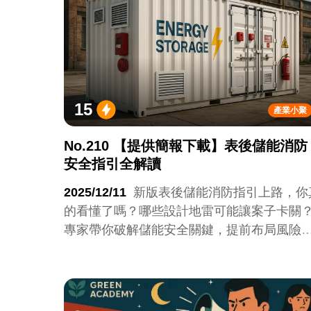
15
產業小聚
No.210 【提供簡報下載】表後儲能消防
安全指引全解讀
2025/12/11
新版表後儲能消防指引上路，你
的看懂了嗎？哪些設計地雷可能讓案子卡關
專家帶你破解儲能安全關鍵，提前布局風險
理！