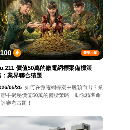
100
產業小聚
No.211 價值50萬的微電網標案備標策
略：業界聯合猜題
026/05/25
如何在微電網標案中脫穎而出？業
界聯手揭秘價值50萬的備標策略，助你精準命
中評審考古題！