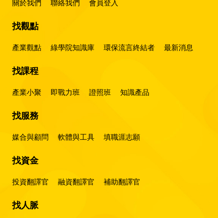
關於我們
聯絡我們
會員登入
找觀點
產業觀點
綠學院知識庫
環保流言終結者
最新消息
找課程
產業小聚
即戰力班
證照班
知識產品
找服務
媒合與顧問
軟體與工具
填職涯志願
找資金
投資翻譯官
融資翻譯官
補助翻譯官
找人脈