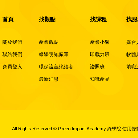
首頁
找觀點
找課程
找服
關於我們
產業觀點
產業小聚
媒合
聯絡我們
綠學院知識庫
即戰力班
軟體
會員登入
環保流言終結者
證照班
填職
最新消息
知識產品
All Rights Reserved © Green Impact Academy 綠學院
使用條