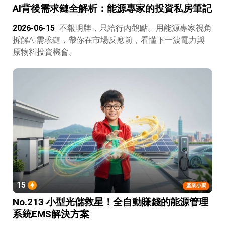
AI背後需求鏈全解析：能源專家的投資私房筆記
2026-06-15
不報明牌，只給行內觀點。用能源專家視角
拆解AI需求鏈，帶你在市場反應前，看懂下一波電力與
原物料投資機會。
15
產業小聚
No.213 小型光儲救星！全自動賺錢的能源管理
系統EMS解決方案