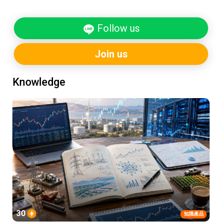
Follow us
Join us
Knowledge
30
知識產品