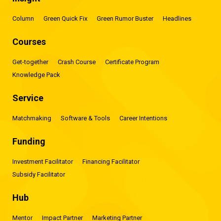
Column
Green Quick Fix
Green Rumor Buster
Headlines
Courses
Get-together
Crash Course
Certificate Program
Knowledge Pack
Service
Matchmaking
Software & Tools
Career Intentions
Funding
Investment Facilitator
Financing Facilitator
Subsidy Facilitator
Hub
Mentor
Impact Partner
Marketing Partner