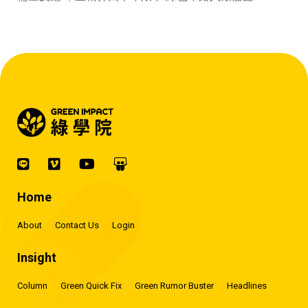
賺錢的 EMS 才是系統靈魂。』
Home
About
Contact Us
Login
Insight
Column
Green Quick Fix
Green Rumor Buster
Headlines