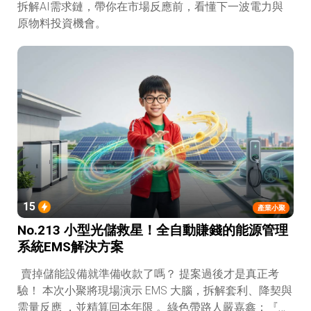
拆解AI需求鏈，帶你在市場反應前，看懂下一波電力與
原物料投資機會。
15
產業小聚
No.213 小型光儲救星！全自動賺錢的能源管理
系統EMS解決方案
賣掉儲能設備就準備收款了嗎？ 提案過後才是真正考
驗！ 本次小聚將現場演示 EMS 大腦，拆解套利、降契與
需量反應 ，並精算回本年限 。綠色帶路人嚴嘉鑫：『會