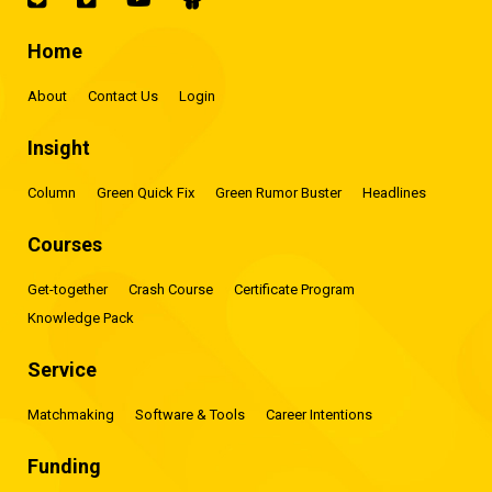
Home
About
Contact Us
Login
Insight
Column
Green Quick Fix
Green Rumor Buster
Headlines
Courses
Get-together
Crash Course
Certificate Program
Knowledge Pack
Service
Matchmaking
Software & Tools
Career Intentions
Funding