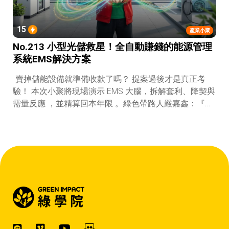
15
產業小聚
No.213 小型光儲救星！全自動賺錢的能源管理
系統EMS解決方案
賣掉儲能設備就準備收款了嗎？ 提案過後才是真正考
驗！ 本次小聚將現場演示 EMS 大腦，拆解套利、降契與
需量反應 ，並精算回本年限 。綠色帶路人嚴嘉鑫：『會
賺錢的 EMS 才是系統靈魂。』