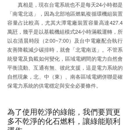
真相是，現在台電系統也不是每天24小時都是
「南電北送」，因為北部地區燃氣複循環機組裝置
容量占比較高，尤其大潭電廠裝置容量高達427.4
萬瓩，幾乎是以基載機組模式24小時滿載運轉，所
以在清晨時段（2:00~7:00）及台中電廠配合執行
友善降載減少碳排時，就會「北電南送」。不管系
統發電及負載如何變化，區域電網間的電力自然會
平衡流動、互通有無、彼此支援，這是電力系統的
自然現象，北、中（東）、南各區域電網併聯是確
保電力系統的供電穩定與安全必要條件。
為了使用乾淨的綠能，我們要買更
多不乾淨的化石燃料，讓綠能順利