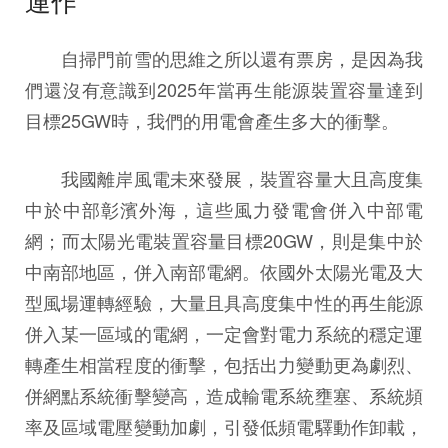
運作
自掃門前雪的思維之所以還有票房，是因為我
們還沒有意識到2025年當再生能源裝置容量達到
目標25GW時，我們的用電會產生多大的衝擊。
我國離岸風電未來發展，裝置容量大且高度集
中於中部彰濱外海，這些風力發電會併入中部電
網；而太陽光電裝置容量目標20GW，則是集中於
中南部地區，併入南部電網。依國外太陽光電及大
型風場運轉經驗，大量且具高度集中性的再生能源
併入某一區域的電網，一定會對電力系統的穩定運
轉產生相當程度的衝擊，包括出力變動更為劇烈、
併網點系統衝擊變高，造成輸電系統壅塞、系統頻
率及區域電壓變動加劇，引發低頻電驛動作卸載，