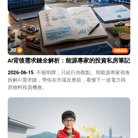
30
知識產品
AI背後需求鏈全解析：能源專家的投資私房筆記
2026-06-15
不報明牌，只給行內觀點。用能源專家視角
拆解AI需求鏈，帶你在市場反應前，看懂下一波電力與
原物料投資機會。