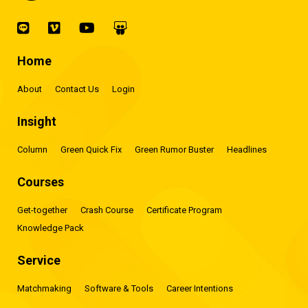
Home
About
Contact Us
Login
Insight
Column
Green Quick Fix
Green Rumor Buster
Headlines
Courses
Get-together
Crash Course
Certificate Program
Knowledge Pack
Service
Matchmaking
Software & Tools
Career Intentions