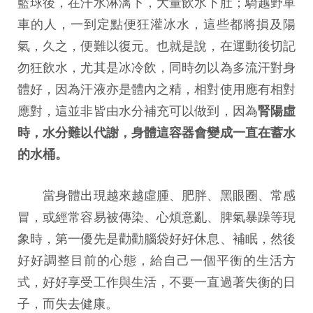
籃球後，在汗水淋漓下，大量飲水下肚；騎越野單
車的人，一到定點便狂灌冰水，這些都將損及陽
氣，久之，便難以復元。也就是說，在運動後切記
勿狂飲水，尤其是冰冷飲，同時勿以為多流汗對身
體好，因為汗液亦是體內之精，相對使用應有相對
應對，這並非皆由水分補充可以做到，因為
腎陽虛
時，水分難以代謝，身體這容器會變成一直在蓄水
的水桶。
當身體出現越來越虛腫、肥胖、黑眼圈、常感
冒，或經常容易被傳染、心煩意亂、脾氣暴躁等現
象時，第一優先是勸勸腦袋好好休息、補眠，然後
好好調整目前的心態，給自己一個平衡的生活方
式，好好享受工作與生活，不要一直過著失衡的日
子，而失去健康。