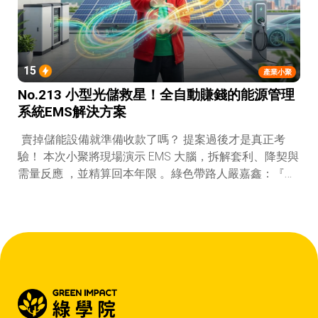
15
產業小聚
No.213 小型光儲救星！全自動賺錢的能源管理
系統EMS解決方案
賣掉儲能設備就準備收款了嗎？ 提案過後才是真正考
驗！ 本次小聚將現場演示 EMS 大腦，拆解套利、降契與
需量反應 ，並精算回本年限 。綠色帶路人嚴嘉鑫：『會
賺錢的 EMS 才是系統靈魂。』