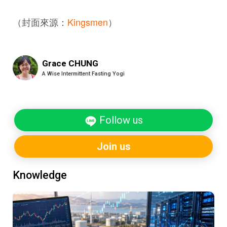
（封面來源：
Kingsmen
）
Grace CHUNG
A Wise Intermittent Fasting Yogi
Follow us
Join us
Knowledge