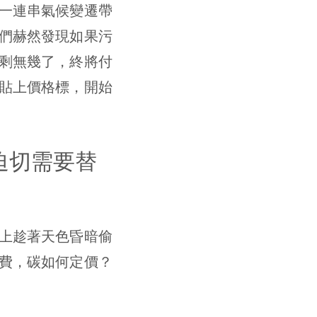
一連串氣候變遷帶
們赫然發現如果污
剩無幾了，終將付
貼上價格標，開始
迫切需要替
上趁著天色昏暗偷
費，碳如何定價？