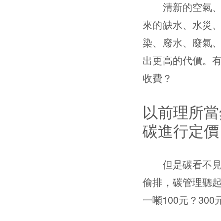
清新的空氣、肥
來的缺水、水災
染、廢水、廢氣
出更高的代價。
收費？
以前理所當
碳進行定價
但是碳看不見又
偷排，碳管理聽
一噸100元？30