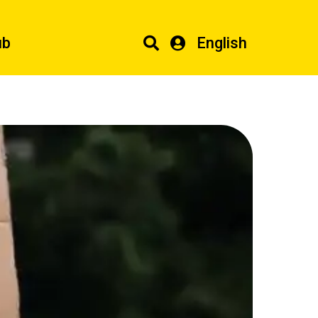
ub
English