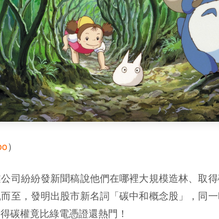
oo
）
司紛紛發新聞稿說他們在哪裡大規模造林、取得
風而至，發明出股市新名詞「碳中和概念股」，同一
取得碳權竟比綠電憑證還熱門！