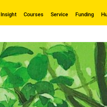
Insight
Courses
Service
Funding
H