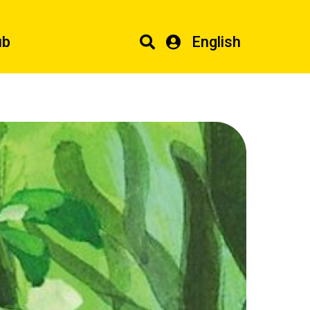
ub
English