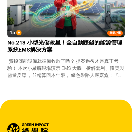
15
產業小聚
No.213 小型光儲救星！全自動賺錢的能源管理
系統EMS解決方案
賣掉儲能設備就準備收款了嗎？ 提案過後才是真正考
驗！ 本次小聚將現場演示 EMS 大腦，拆解套利、降契與
需量反應 ，並精算回本年限 。綠色帶路人嚴嘉鑫：『會
賺錢的 EMS 才是系統靈魂。』