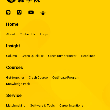
Home
About
Contact Us
Login
Insight
Column
Green Quick Fix
Green Rumor Buster
Headlines
Courses
Get-together
Crash Course
Certificate Program
Knowledge Pack
Service
Matchmaking
Software & Tools
Career Intentions