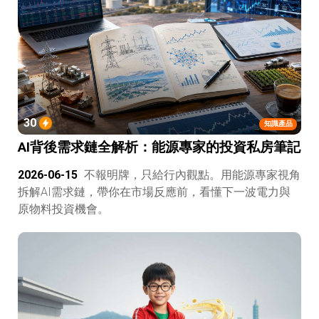
30
知識產品
AI背後需求鏈全解析：能源專家的投資私房筆記
2026-06-15
不報明牌，只給行內觀點。用能源專家視角
拆解AI需求鏈，帶你在市場反應前，看懂下一波電力與
原物料投資機會。