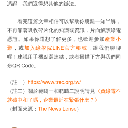
憑證，我們還得想其他的辦法。
看完這篇文章相信可以幫助你脫離一知半解，
不再靠著吸收碎片化的知識或資訊，片面解讀綠電
憑證。如果你還想了解更多，也歡迎參加
產業小
聚
，或
加入綠學院LINE官方帳號
，跟我們聊聊
喔！建議用手機點選連結，或者掃描下方與我們同
步QR Code。
（註一）
https://www.trec.org.tw/
（註二）關於範疇一和範疇二說明請見
《買綠電不
就碳中和了嗎，企業最近在緊張什麼？》
（封面來源：
The News Lense
）