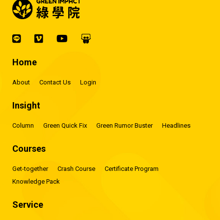
Home
About
Contact Us
Login
Insight
Column
Green Quick Fix
Green Rumor Buster
Headlines
Courses
Get-together
Crash Course
Certificate Program
Knowledge Pack
Service