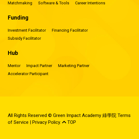
Matchmaking
Software & Tools
Career Intentions
Funding
Investment Facilitator
Financing Facilitator
Subsidy Facilitator
Hub
Mentor
Impact Partner
Marketing Partner
Accelerator Participant
All Rights Reserved © Green Impact Academy 綠學院
Terms
of Service
|
Privacy Policy
.
TOP