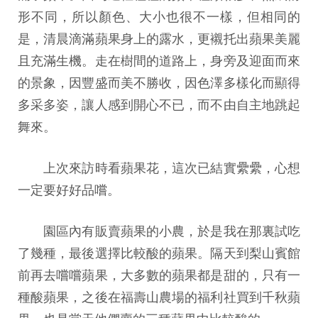
形不同，所以顏色、大小也很不一樣，但相同的
是，清晨滴滿蘋果身上的露水，更襯托出蘋果美麗
且充滿生機。走在樹間的道路上，身旁及迎面而來
的景象，因豐盛而美不勝收，因色澤多樣化而顯得
多采多姿，讓人感到開心不已，而不由自主地跳起
舞來。
上次來訪時看蘋果花，這次已結實纍纍，心想
一定要好好品嚐。
園區內有販賣蘋果的小農，於是我在那裏試吃
了幾種，最後選擇比較酸的蘋果。隔天到梨山賓館
前再去嚐嚐蘋果，大多數的蘋果都是甜的，只有一
種酸蘋果，之後在福壽山農場的福利社買到千秋蘋
果，也是當天他們賣的三種蘋果中比較酸的。