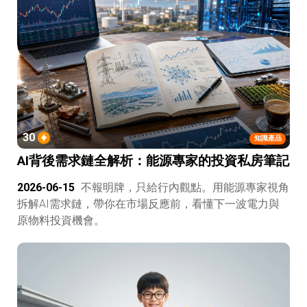
30
知識產品
AI背後需求鏈全解析：能源專家的投資私房筆記
2026-06-15
不報明牌，只給行內觀點。用能源專家視角
拆解AI需求鏈，帶你在市場反應前，看懂下一波電力與
原物料投資機會。