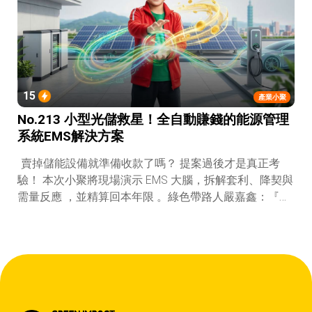
15
產業小聚
No.213 小型光儲救星！全自動賺錢的能源管理
系統EMS解決方案
賣掉儲能設備就準備收款了嗎？ 提案過後才是真正考
驗！ 本次小聚將現場演示 EMS 大腦，拆解套利、降契與
需量反應 ，並精算回本年限 。綠色帶路人嚴嘉鑫：『會
賺錢的 EMS 才是系統靈魂。』