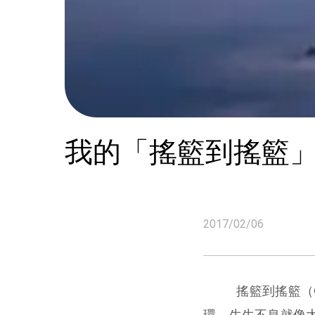
我的「搖籃到搖籃
2017/02/06
搖籃到搖籃
（
環，生生不息就像