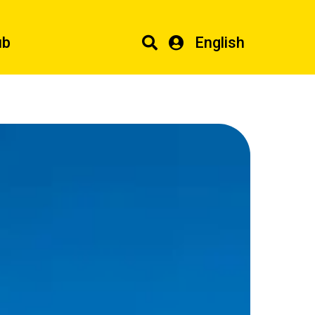
ub
English