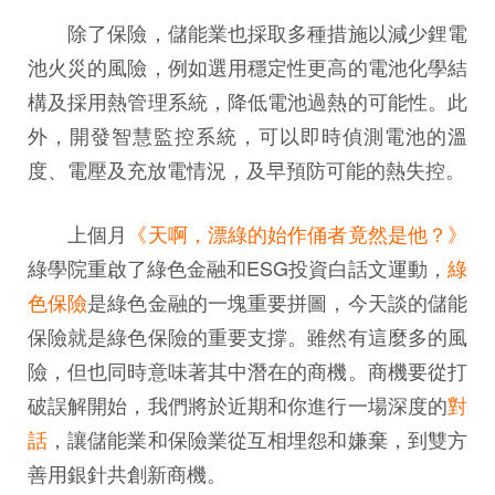
除了保險，儲能業也採取多種措施以減少鋰電
池火災的風險，例如選用穩定性更高的電池化學結
構及採用熱管理系統，降低電池過熱的可能性。此
外，開發智慧監控系統，可以即時偵測電池的溫
度、電壓及充放電情況，及早預防可能的熱失控。
上個月
《天啊，漂綠的始作俑者竟然是他？》
綠學院重啟了綠色金融和ESG投資白話文運動，
綠
色保險
是綠色金融的一塊重要拼圖，今天談的儲能
保險就是綠色保險的重要支撐。雖然有這麼多的風
險，但也同時意味著其中潛在的商機。商機要從打
破誤解開始，我們將於近期和你進行一場深度的
對
話
，讓儲能業和保險業從互相埋怨和嫌棄，到雙方
善用銀針共創新商機。