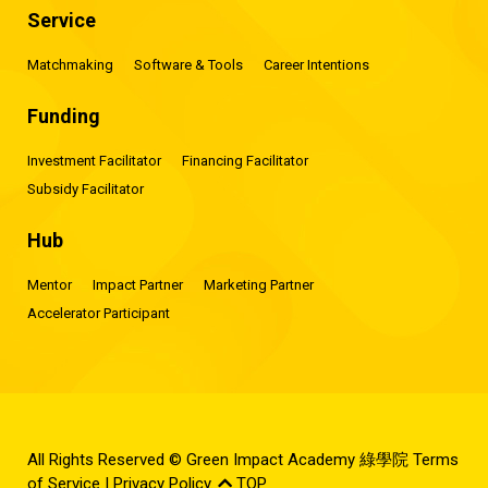
Service
Matchmaking
Software & Tools
Career Intentions
Funding
Investment Facilitator
Financing Facilitator
Subsidy Facilitator
Hub
Mentor
Impact Partner
Marketing Partner
Accelerator Participant
All Rights Reserved © Green Impact Academy 綠學院
Terms
of Service
|
Privacy Policy
.
TOP