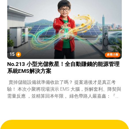
15
產業小聚
No.213 小型光儲救星！全自動賺錢的能源管理
系統EMS解決方案
賣掉儲能設備就準備收款了嗎？ 提案過後才是真正考
驗！ 本次小聚將現場演示 EMS 大腦，拆解套利、降契與
需量反應 ，並精算回本年限 。綠色帶路人嚴嘉鑫：『會
賺錢的 EMS 才是系統靈魂。』