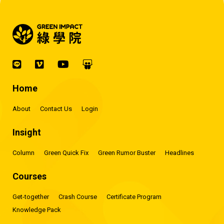
Home
About
Contact Us
Login
Insight
Column
Green Quick Fix
Green Rumor Buster
Headlines
Courses
Get-together
Crash Course
Certificate Program
Knowledge Pack