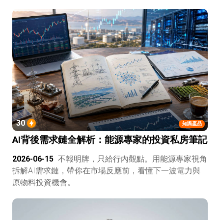
30
知識產品
AI背後需求鏈全解析：能源專家的投資私房筆記
2026-06-15
不報明牌，只給行內觀點。用能源專家視角
拆解AI需求鏈，帶你在市場反應前，看懂下一波電力與
原物料投資機會。