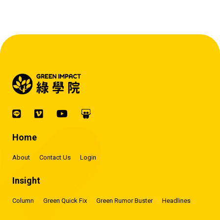
賺錢的 EMS 才是系統靈魂。』
Home
About
Contact Us
Login
Insight
Column
Green Quick Fix
Green Rumor Buster
Headlines