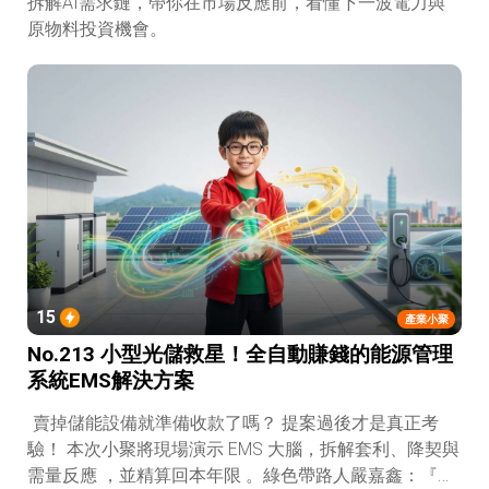
拆解AI需求鏈，帶你在市場反應前，看懂下一波電力與
原物料投資機會。
15
產業小聚
No.213 小型光儲救星！全自動賺錢的能源管理
系統EMS解決方案
賣掉儲能設備就準備收款了嗎？ 提案過後才是真正考
驗！ 本次小聚將現場演示 EMS 大腦，拆解套利、降契與
需量反應 ，並精算回本年限 。綠色帶路人嚴嘉鑫：『會