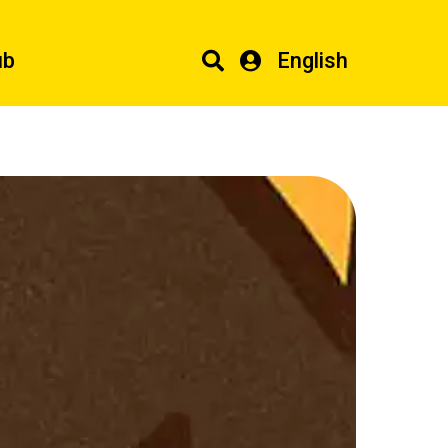
ub
English