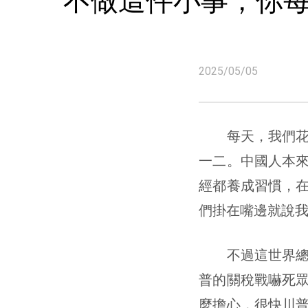
不做這件小事，你每年
2025/05/05
每天，我們花很
一二。中國人本
經都養成習慣，
們掛在嘴邊就說
不過這世界總是
普的關稅戰嚇死眾
麼擔心，很快川