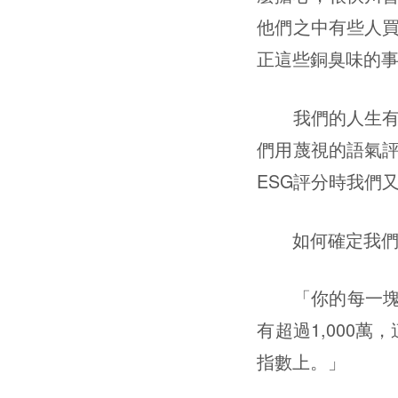
他們之中有些人
正這些銅臭味的
我們的人生有沒
們用蔑視的語氣
ESG評分時我們
如何確定我們
「你的每一塊錢在
有超過1,000
指數上。」