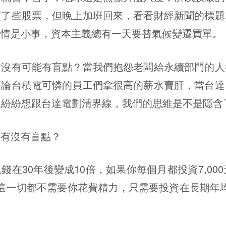
買了些股票，但晚上加班回來，看看財經新聞的標題
事情是小事，資本主義總有一天要替氣候變遷買單。
有可能有盲點？當我們抱怨老闆給永續部門的人
評論台積電可憐的員工們拿很高的薪水賣肝，當台達
又紛紛想跟台達電劃清界線，我們的思維是不是隱含
有沒有盲點？
30年後變成10倍，如果你每個月都投資7,000
萬，這一切都不需要你花費精力，只需要投資在長期年