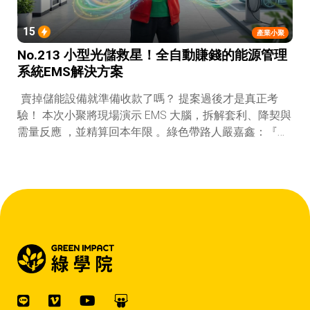
15
產業小聚
No.213 小型光儲救星！全自動賺錢的能源管理
系統EMS解決方案
賣掉儲能設備就準備收款了嗎？ 提案過後才是真正考
驗！ 本次小聚將現場演示 EMS 大腦，拆解套利、降契與
需量反應 ，並精算回本年限 。綠色帶路人嚴嘉鑫：『會
賺錢的 EMS 才是系統靈魂。』