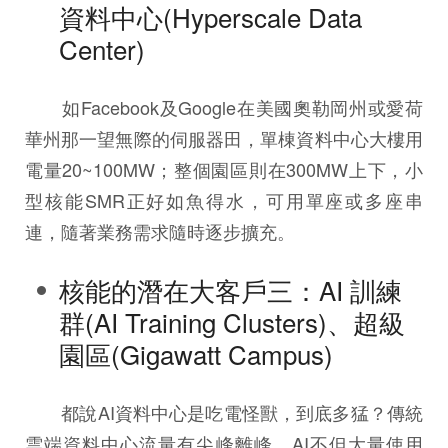
資料中心(Hyperscale Data
Center)
如Facebook及Google在美國奧勒岡州或愛荷
華州那一望無際的伺服器田，單棟資料中心大樓用
電量20~100MW；整個園區則在300MW上下，小
型核能SMR正好如魚得水，可用單座或多座串
連，隨著業務需求隨時逐步擴充。
核能的潛在大客戶三：AI 訓練
群(AI Training Clusters)、超級
園區(Gigawatt Campus)
都說AI資料中心是吃電怪獸，到底多猛？傳統
雲端資料中心流量有尖峰離峰，AI不但大量使用