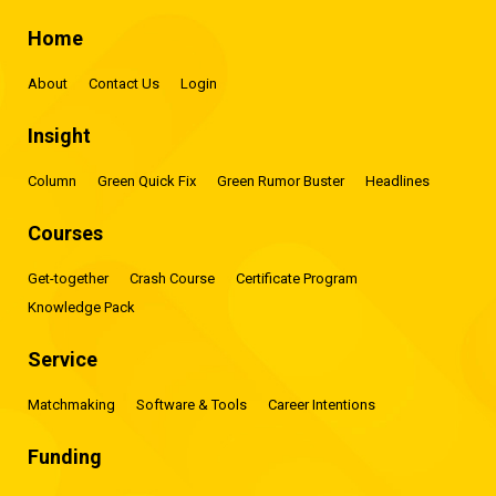
Home
About
Contact Us
Login
Insight
Column
Green Quick Fix
Green Rumor Buster
Headlines
Courses
Get-together
Crash Course
Certificate Program
Knowledge Pack
Service
Matchmaking
Software & Tools
Career Intentions
Funding