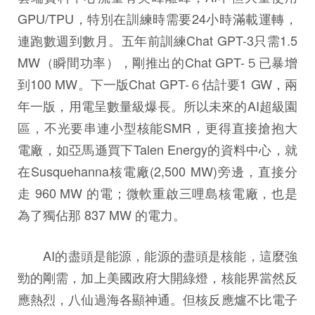
GPU/TPU，特別在訓練時需要24小時滿載運轉，
連跑數週到數月。五年前訓練Chat GPT-3只需1.5
MW（瞬間功率），剛推出的Chat GPT-５已暴增
到100 MW。下一版Chat GPT-６估計要1 GW，兩
年一版，用電呈數量級爆長。所以未來的AI超級園
區，不光要串連小型核能SMR，更得直接搶抱大
電廠，如亞馬遜買下Talen Energy的資料中心，就
在Susquehanna核電廠(2,500 MW)旁邊，直接分
走 960 MW 的電；微軟重啟三哩島核電廠，也是
為了獨佔那 837 MW 的電力。
AI的盡頭是能源，能源的盡頭是核能，這麼強
勁的剛需，加上美國政府大開綠燈，核能界當然反
應熱烈，八仙過海各顯神通。但核反應爐不比電子