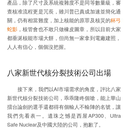
產品，除了尺寸及系統複雜度不是同等數量級，審
查核准流程更是冗長，雖川普已責成加速並簡化通
關，仍有相當難度，加上核能的原罪及核災的
杯弓
蛇影
，核管會也不敢只做橡皮圖章，所以目前大家
都垂涎核能市場大餅，但尚無一家拿到電廠建照，
人人有信心，個個沒把握。
八家新世代核分裂技術公司出場
接下來，我們以AI市場需求的角度，評比八家
新世代核分裂技術公司，乖乖隆咚個嗆，能上華山
擂台論劍的選手還都得有個輸人不輸陣的名號，讓
我們先看表一。遺珠之憾是西屋AP300、Ultra
Safe Nuclear及中國大陸的公司，抱歉了。