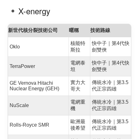
X-energy
新世代核分裂技術公司
暱稱
技術路線
核能特
快中子｜第4代快
Oklo
斯拉
劍雙俠
電網泰
快中子｜第4代快
TerraPower
坦
劍雙俠
實力大
傳統水冷｜第3.5
GE Vernova Hitachi
Nuclear Energy (GEH)
哥大
代正宗四雄
電網重
傳統水冷｜第3.5
NuScale
機
代正宗四雄
歐洲最
傳統水冷｜第3.5
Rolls-Royce SMR
後希望
代正宗四雄