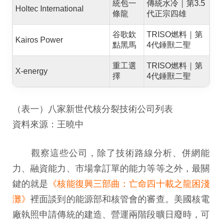
統包一
傳統水冷｜第3.5
Holtec International
條龍
代正宗四雄
谷歌欽
TRISO燃料｜第
Kairos Power
點黑馬
4代錘獸二聖
重工選
TRISO燃料｜第
X-energy
擇
4代錘獸二聖
（表一）八家新世代核分裂技術公司列表
資料來源：王曉中
觀察這些公司，除了技術路線分析、併網能
力、融資能力、市場拿訂單的能力等等之外，最關
鍵的就是
《核能復興三部曲：亡命四十載之龍困淺
灘》
裡面談到的能源部和核管會的審查。美國核電
廠執照申請傳統的建造、營運兩階段曠日廢時，可