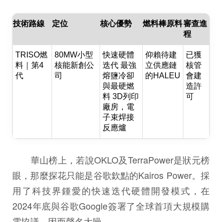
技術路線
定位
核心優勢
燃料棒原料
審查進
程
TRISO燃
80MW小型
快速硬體
仰賴待建
已獲
料｜第4
核能新創公
迭代 最強
立供應鏈
核管
代
司
熔鹽冷卻
的HALEU
會建
與最硬燃
造許
料 3D列印
可
廠房，電
子束焊接
反應爐
華山榜上，若說OKLO及TerraPower是狀元榜
眼，那麼探花只能是谷歌欽點的Kairos Power。採
用了科技界鍾愛的快速迭代硬體開發模式，在
2024年底與谷歌Google簽署了全球首項大規模購
電協議，因而聲名大噪。