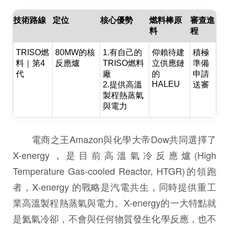
技術路線
定位
核心優勢
燃料棒原
審查進
料
程
TRISO燃
80MW的核
1.有自己的
仰賴待建
積極
料｜第4
反應爐
TRISO燃料
立供應鏈
準備
代
廠
的
申請
HALEU
2.提供高溫
送審
製程熱蒸氣
與電力
電商之王Amazon與化學大帝Dow共同選擇了
X-energy，是目前高溫氣冷反應爐(High
Temperature Gas-cooled Reactor, HTGR)的領跑
者，X-energy 的戰略是汽電共生，同時提供重工
業高溫製程熱蒸氣與電力。X-energy的一大特點就
是氦氣冷卻，不會與任何物質發生化學反應，也不