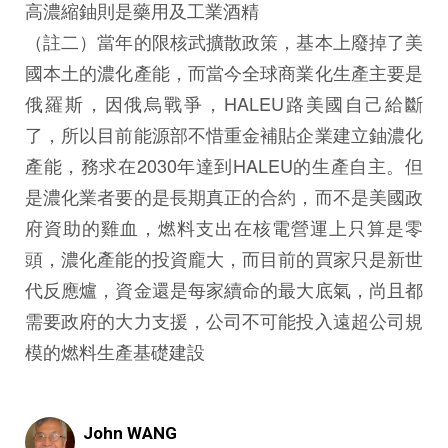
高濃縮鈾則是藥用及工業酒精
（註二）當年的限核武擴散政策，基本上廢掉了美
國本土的濃化產能，而當今全球商業化生產主要是
俄羅斯，因俄烏戰爭，HALEU路美國自己給斷
了，所以目前能源部不惜重金補貼企業建立鈾濃化
產能，務求在2030年達到HALEU的生產自主。但
是濃化業者要的是長期真正的合約，而不是美國政
府資助的雞血，燃料支出在核電營運上只算是零
頭，濃化產能的投資龐大，而目前的買家只是新世
代反應爐，資金還是每家續命的最大底氣，尚且都
需要政府的大力支援，公司不可能投入遠超公司規
模的燃料生產基礎建設
John WANG