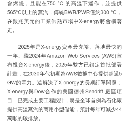
會燃燒，且能在750 °C 的高溫下運作，並提供
565°C以上的蒸汽，傳統BWR/PWR僅約300 °C，
在數兆美元的工業供熱市場中X-energy將會橫著
走。
2025年是X-energy資金最充裕、落地最快的
一年。繼2024年Amazon Web Services (AWS)宣
布投資X-energy後，2025年雙方已鎖定首批部署
計畫，在2030年代初期為AWS數據中心提供超過5
GW的電力。這解決了X-energy的長期訂單問題；
X-energy與Dow合作的美國德州Seadrift 廠區項
目，已完成主要工程設計，將是全球首例為石化廠
提供高溫蒸汽的商用小型儲能，預計每年可減少44
萬噸的碳排放。