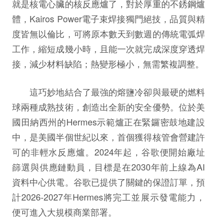
就是核電心臟的核反應爐了，對於厚重的不銹鋼爐
體，Kairos Power電子束焊接獨門絕技，品質與精
度皆無以倫比，可將原本數天到數週的傳統電弧焊
工作，縮短成幾小時，且能一次就完成深度穿透焊
接，減少材料缺陷；熱變形極小，無需繁複調整。
這巧妙地結合了最強的熔鹽冷卻與最硬的燃料
球兩種成熟技術，創造出全新的安全優勢。位於美
國田納西州的Hermes示範爐正在緊鑼密鼓地建設
中，是美國半個世紀以來，首個獲得核管會營建許
可的非輕水反應爐。2024年起，谷歌便開始廠址
篩選與供應鏈動員，目標是在2030年前上線為AI
資料中心供電。谷歌已提供了關鍵的保證訂單，預
計2026-2027年Hermes將完工並展示發電能力，
便可進入大規模商業部署。