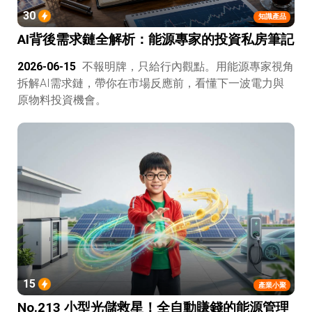
30
知識產品
AI背後需求鏈全解析：能源專家的投資私房筆記
2026-06-15
不報明牌，只給行內觀點。用能源專家視角
拆解AI需求鏈，帶你在市場反應前，看懂下一波電力與
原物料投資機會。
15
產業小聚
No.213 小型光儲救星！全自動賺錢的能源管理