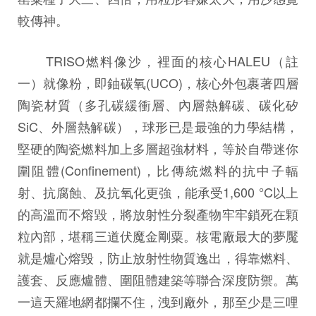
較傳神。
TRISO燃料像沙，裡面的核心HALEU（註
一）就像粉，即鈾碳氧(UCO)，核心外包裹著四層
陶瓷材質（多孔碳緩衝層、內層熱解碳、碳化矽
SiC、外層熱解碳），球形已是最強的力學結構，
堅硬的陶瓷燃料加上多層超強材料，等於自帶迷你
圍阻體(Confinement)，比傳統燃料的抗中子輻
射、抗腐蝕、及抗氧化更強，能承受1,600 °C以上
的高溫而不熔毀，將放射性分裂產物牢牢鎖死在顆
粒內部，堪稱三道伏魔金剛粟。核電廠最大的夢魘
就是爐心熔毀，防止放射性物質逸出，得靠燃料、
護套、反應爐體、圍阻體建築等聯合深度防禦。萬
一這天羅地網都攔不住，洩到廠外，那至少是三哩