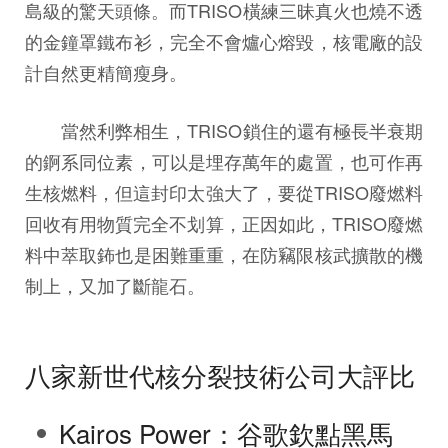
島級的驚天頭條。而TRISO橫練三昧真火也燒不透
的金鐘罩鐵布衫，完全不會爐心熔毀，核電廠的設
計自然更精簡瘦身。
當然利弊相生，TRISO鎖住的還有極長半衰期
的錒系同位素，可以是埋存萬年的處置，也可作再
生核燃料，但這封印太強大了，要從TRISO廢燃料
回收有用物質完全不划算，正因如此，TRISO廢燃
料中萃取鈽也是困難重重，在防竊限核武擴散的機
制上，又加了斷龍石。
八家新世代核分裂技術公司大評比
Kairos Power：谷歌欽點黑馬