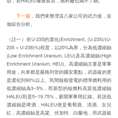
肋，若HALEU量產延宕，燃料廠也揭不了鍋。
下一篇
，我們來整理這八家公司的武力值，並
做綜合分析。
（註一）依U-235的濃化(Enrichment, (U-235)/(U-
235 + U-238)%)程度，以20%為界，分為低濃縮鈾
(Low Enrichment Uranium, LEU)及高濃縮鈾(High
Enrichment Uranium, HEU)。高濃縮鈾主要是軍事
用途，向來都是嚴格列管的國安重點，武器級的更
是濃化到90%以上。民間核能發電的標準燃料用的
低濃縮鈾為3~5%，而新型的核燃料高質低濃縮鈾
HALEU則是5~19.75%，避開軍事用紅線。若說低
濃縮鈾是啤酒，HALEU便是葡萄酒、清酒、女兒
紅，高濃縮鈾是高粱、伏加特、白蘭地，而武器級