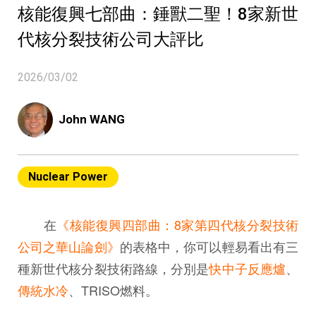
核能復興七部曲：錘獸二聖！8家新世
代核分裂技術公司大評比
2026/03/02
John WANG
Nuclear Power
在
《核能復興四部曲：8家第四代核分裂技術
公司之華山論劍》
的表格中，你可以輕易看出有三
種新世代核分裂技術路線，分別是
快中子反應爐
、
傳統水冷
、TRISO燃料。