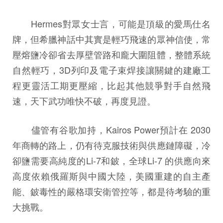
Hermes對眾女士言，可能是頂級的愛馬仕名
牌，但希臘神話中其實是輕巧飛速的眾神信使，常
壓熔鹽冷卻省去厚壁管路和龐大圍阻體，整體系統
自然輕巧，3D列印及電子束焊接讓關鍵的建廠工
程更靈活工期更壓縮，比起其他競爭對手自然飛
速，天下武功唯快不破，再度見證。
儘管有谷歌加持，Kairos Power預計在 2030
年商轉的路上，仍有待克服技術與供應鏈障礙，冷
卻鹽需要高純度的Li-7和鈹，全球Li-7 的供應向來
高度依賴俄羅斯與中國大陸，美國重建的自主產
能、鈹毒性的嚴格環安衛管控等，都是待考驗的重
大挑戰。