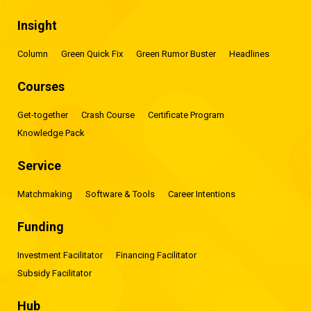
Insight
Column
Green Quick Fix
Green Rumor Buster
Headlines
Courses
Get-together
Crash Course
Certificate Program
Knowledge Pack
Service
Matchmaking
Software & Tools
Career Intentions
Funding
Investment Facilitator
Financing Facilitator
Subsidy Facilitator
Hub