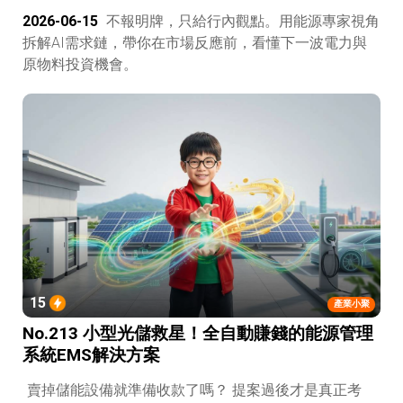
2026-06-15
不報明牌，只給行內觀點。用能源專家視角
拆解AI需求鏈，帶你在市場反應前，看懂下一波電力與
原物料投資機會。
15
產業小聚
No.213 小型光儲救星！全自動賺錢的能源管理
系統EMS解決方案
賣掉儲能設備就準備收款了嗎？ 提案過後才是真正考