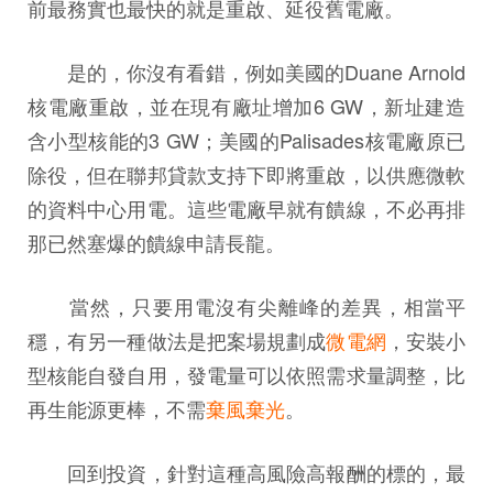
前最務實也最快的就是重啟、延役舊電廠。
是的，你沒有看錯，例如美國的Duane Arnold
核電廠重啟，並在現有廠址增加6 GW，新址建造
含小型核能的3 GW；美國的Palisades核電廠原已
除役，但在聯邦貸款支持下即將重啟，以供應微軟
的資料中心用電。這些電廠早就有饋線，不必再排
那已然塞爆的饋線申請長龍。
當然，只要用電沒有尖離峰的差異，相當平
穩，有另一種做法是把案場規劃成
微電網
，安裝小
型核能自發自用，發電量可以依照需求量調整，比
再生能源更棒，不需
棄風棄光
。
回到投資，針對這種高風險高報酬的標的，最