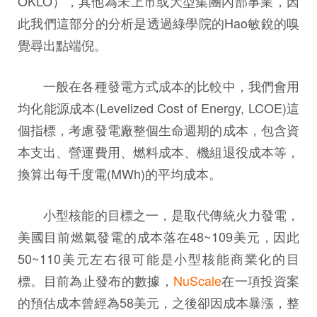
OKLO），其他為未上市或大型集團內部事業，因
此我們這部分的分析是透過綠學院的Hao敏銳的嗅
覺尋出點端倪。
一般在各種發電方式成本的比較中，我們會用
均化能源成本(Levelized Cost of Energy, LCOE)這
個指標，考慮發電廠整個生命週期的成本，包含資
本支出、營運費用、燃料成本、機組退役成本等，
換算出每千度電(MWh)的平均成本。
小型核能的目標之一，是取代傳統火力發電，
美國目前燃氣發電的成本落在48~109美元，因此
50~110美元左右很可能是小型核能商業化的目
標。目前為止發布的數據，
NuScale
在一項投資案
的預估成本曾經為58美元，之後卻因成本暴漲，整