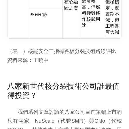
濃度較
核心融
但極穩
高，但燃
毀之虞
定，處
料極難移
置期不
X-energy
作核武用
減，但
途
工程難
度大減
（表一）核能安全三指標各核分裂技術路線評比
資料來源：王曉中
八家新世代核分裂技術公司誰最值
得投資？
我們系列文章討論的八家公司目前單獨上市的
只有兩家，NuScale（代號SMR）與Oklo（代號