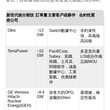
新世代核分裂技
訂單量
主要客戶或夥伴
合約性質
術公司
Oklo
~13
Switch數據中心
非約束性
GW
強，高風險
高回報
TerraPower
~10
PacifiCorp、
多是意向書
GW
Sabey、英國、
LOI或合作備
韓國、土耳其、
忘錄MOU
阿聯酋等，涵蓋
數據中心、工業
製氫、供應鏈夥
伴
GE Vernova
~8.4
加拿大的OPG、
最穩健，確
Hitachi
GW
波蘭的Orlen
定性最高
Nuclear
Energy(GEH)