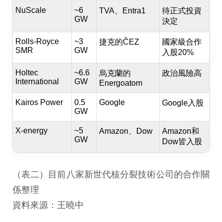
NuScale
~6
TVA、Entra1
待正式投資
GW
決定
Rolls-Royce
~3
捷克的ČEZ
國家級合作
SMR
GW
入股20%
Holtec
~6.6
烏克蘭的
政治風險高
International
GW
Energoatom
Kairos Power
0.5
Google
Google入股
GW
X-energy
~5
Amazon、Dow
Amazon和
GW
Dow皆入股
（表二）目前八家新世代核分裂技術公司的合作關
係整理
資料來源：王曉中