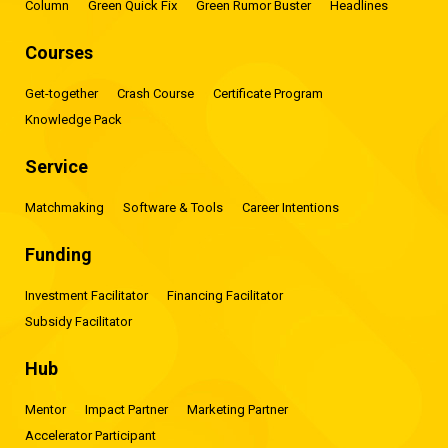
Column
Green Quick Fix
Green Rumor Buster
Headlines
Courses
Get-together
Crash Course
Certificate Program
Knowledge Pack
Service
Matchmaking
Software & Tools
Career Intentions
Funding
Investment Facilitator
Financing Facilitator
Subsidy Facilitator
Hub
Mentor
Impact Partner
Marketing Partner
Accelerator Participant