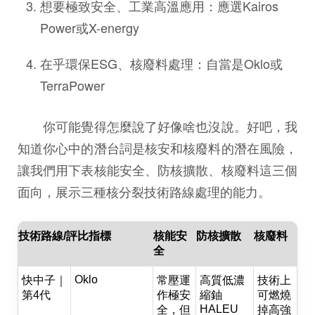
想要極致安全、工業高溫應用：應選Kairos
Power或X-energy
在乎環保ESG、核廢料處理：自當是Oklo或
TerraPower
你可能覺得怎麼說了好像啥也沒說。好吧，我
知道你心中的潛台詞是核安和核廢料的潛在風險，
讓我們用下表核能安全、防核擴散、核廢料這三個
面向，展示三種核分裂技術路線處理的能力。
技術路線/評比指標
核能安
防核擴散
核廢料
全
Oklo
快中子｜
常壓運
高質低濃
技術上
第4代
作極安
縮鈾
可燃燒
HALEU
全，但
掉高強