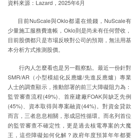
資料來源：Lazard，2025年6月
目前NuScale與Oklo都還在燒錢，NuScale有
少量施工服務費進帳，Oklo則是尚未有任何營收，
目前股價都只是市場反映對公司的預期，無法用基
本分析方式推測股價。
行內人怎麼看也是另一觀察點。最近一份針對
SMR/AR（小型模組化反應爐/先進反應爐）專業
人士的調查顯示，推動部署的前三大障礙阻力為：
監管審查流程(49%)、首座建廠FOAK與缺乏先例
(45%)、資本取得與專案融資(44%)。對資金貸款
而言，三者息息相關，形成惡性循環。而名列首位
的監管審查不確定性，更是過去核電專案的大魔
王，這些障礙如何化解？政府年度預算年年都要