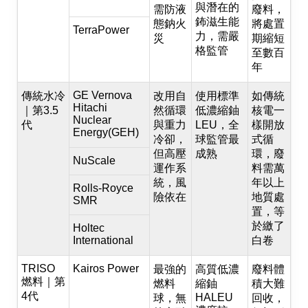
與潛在的
需防液
廢料，
鈽滋生能
態鈉火
將處置
TerraPower
力，需嚴
災
期縮短
格監管
至數百
年
GE Vernova
傳統水冷
改用自
使用標準
如傳統
Hitachi
｜第3.5
然循環
低濃縮鈾
核電一
Nuclear
代
與重力
LEU，全
樣開放
Energy(GEH)
冷卻，
球監管最
式循
但高壓
成熟
環，廢
NuScale
運作系
料需萬
統，風
年以上
Rolls-Royce
險依在
地質處
SMR
置，等
於繳了
Holtec
International
白卷
TRISO
Kairos Power
最強的
高質低濃
廢料體
燃料｜第
燃料
縮鈾
積大難
4代
HALEU
球，無
回收，