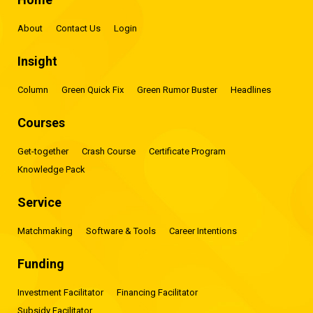
About
Contact Us
Login
Insight
Column
Green Quick Fix
Green Rumor Buster
Headlines
Courses
Get-together
Crash Course
Certificate Program
Knowledge Pack
Service
Matchmaking
Software & Tools
Career Intentions
Funding
Investment Facilitator
Financing Facilitator
Subsidy Facilitator