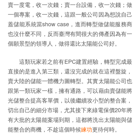
賣一度電，收一次錢；賣一台設備，收一次錢；做
一個專案，收一次錢，這跟一般公司因為想說自己
蓋儲能系統當show case，進而轉型做儲能服務商
也沒什麼不同，反而臺灣有間很大的傳產因為有一
個願景型的領導人，做得還比太陽能公司好。
這類玩家若之前有EPC建置經驗，轉型完成最
直接的是進入第三類，還沒完成的就在這裡盤旋，
賣大陸的儲能一體機力圖轉型。其實太陽能公司也
跟第一類玩家一樣，擁有通路，可以藉由賣儲能將
光儲整合提高客單價，以後繼續攻小型的整合案，
切出自己的細分市場，尤其接下來綠電保價20年將
有大批的太陽能案場到期，這都將洗出太陽能與儲
能整合的商機，不趁這個時候
練功
更待何時。