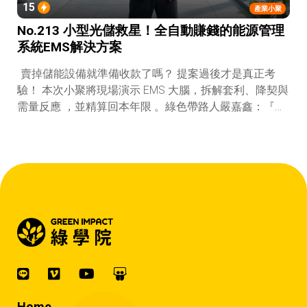
15
產業小聚
No.213 小型光儲救星！全自動賺錢的能源管理
系統EMS解決方案
賣掉儲能設備就準備收款了嗎？ 提案過後才是真正考
驗！ 本次小聚將現場演示 EMS 大腦，拆解套利、降契與
需量反應 ，並精算回本年限 。綠色帶路人嚴嘉鑫：『會
賺錢的 EMS 才是系統靈魂。』
Home