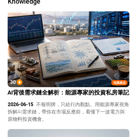
Knowledge
30
知識產品
AI背後需求鏈全解析：能源專家的投資私房筆記
2026-06-15
不報明牌，只給行內觀點。用能源專家視角
拆解AI需求鏈，帶你在市場反應前，看懂下一波電力與
原物料投資機會。