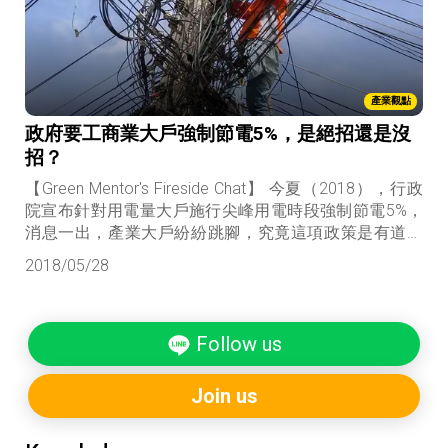
產業觀點
政府要工商業大戶強制節電5%，是絕招還是沒
招？
【Green Mentor's Fireside Chat】 今夏（2018），行政
院宣布針對用電量大戶施行尖峰用電時段強制節電5%，
消息一出，產業大戶紛紛跳腳，究竟這項政策是有道理
還是為難人？ 讓能源高手帶你深入了解並學習如何判斷
2018/05/28
一項政策是否具全局考量，有無落實的可行性及可以達
到效果嗎？
Follow us
Join us