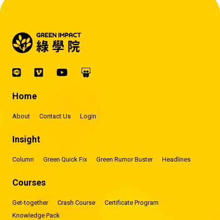
Home
About
Contact Us
Login
Insight
Column
Green Quick Fix
Green Rumor Buster
Headlines
Courses
Get-together
Crash Course
Certificate Program
Knowledge Pack