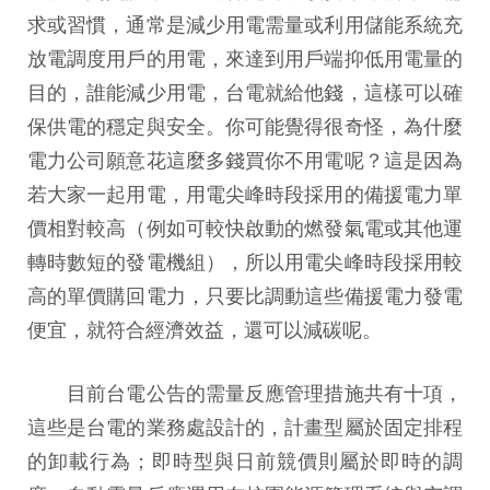
求或習慣，通常是減少用電需量或利用儲能系統充
放電調度用戶的用電，來達到用戶端抑低用電量的
目的，誰能減少用電，台電就給他錢，這樣可以確
保供電的穩定與安全。你可能覺得很奇怪，為什麼
電力公司願意花這麼多錢買你不用電呢？這是因為
若大家一起用電，用電尖峰時段採用的備援電力單
價相對較高（例如可較快啟動的燃發氣電或其他運
轉時數短的發電機組），所以用電尖峰時段採用較
高的單價購回電力，只要比調動這些備援電力發電
便宜，就符合經濟效益，還可以減碳呢。
目前台電公告的需量反應管理措施共有十項，
這些是台電的業務處設計的，計畫型屬於固定排程
的卸載行為；即時型與日前競價則屬於即時的調