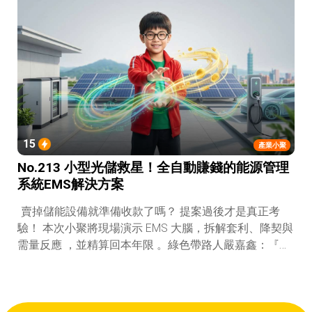
15
產業小聚
No.213 小型光儲救星！全自動賺錢的能源管理
系統EMS解決方案
賣掉儲能設備就準備收款了嗎？ 提案過後才是真正考
驗！ 本次小聚將現場演示 EMS 大腦，拆解套利、降契與
需量反應 ，並精算回本年限 。綠色帶路人嚴嘉鑫：『會
賺錢的 EMS 才是系統靈魂。』