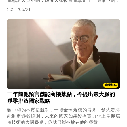
電憑證又買不到，碳權又都被台電拿走了，我做不到你
怪我嗎？」
2021/06/21
產業觀點
三年前他預言儲能商機落點，今提出最大膽的
淨零排放國家戰略
碳中和的本質是競爭，一場全球規模的博弈，領先者將
能制定遊戲規則，未來的國家如果沒有實力坐上掌握底
層技術的大國餐桌，你就只能被放在他的餐盤上