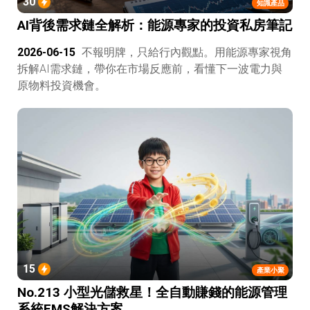
30
知識產品
AI背後需求鏈全解析：能源專家的投資私房筆記
2026-06-15
不報明牌，只給行內觀點。用能源專家視角
拆解AI需求鏈，帶你在市場反應前，看懂下一波電力與
原物料投資機會。
15
產業小聚
No.213 小型光儲救星！全自動賺錢的能源管理
系統EMS解決方案