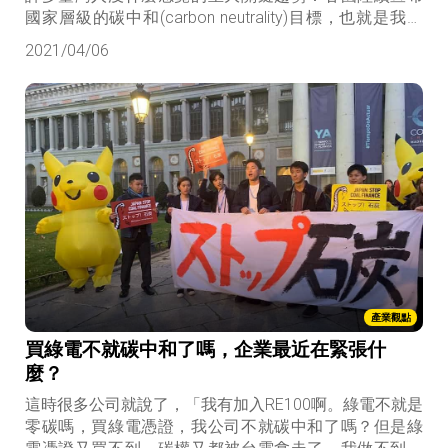
國家層級的碳中和(carbon neutrality)目標，也就是我們
常聽的「淨零排碳」(net-zero carbon emission)。
2021/04/06
產業觀點
買綠電不就碳中和了嗎，企業最近在緊張什
麼？
這時很多公司就說了，「我有加入RE100啊。綠電不就是
零碳嗎，買綠電憑證，我公司不就碳中和了嗎？但是綠