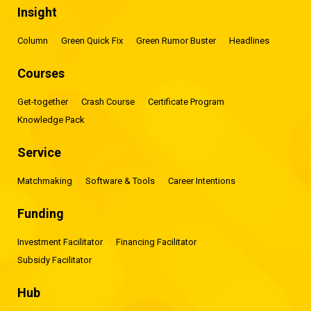
Insight
Column
Green Quick Fix
Green Rumor Buster
Headlines
Courses
Get-together
Crash Course
Certificate Program
Knowledge Pack
Service
Matchmaking
Software & Tools
Career Intentions
Funding
Investment Facilitator
Financing Facilitator
Subsidy Facilitator
Hub