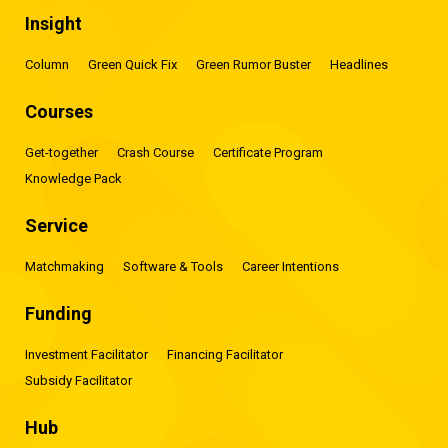
Insight
Column
Green Quick Fix
Green Rumor Buster
Headlines
Courses
Get-together
Crash Course
Certificate Program
Knowledge Pack
Service
Matchmaking
Software & Tools
Career Intentions
Funding
Investment Facilitator
Financing Facilitator
Subsidy Facilitator
Hub