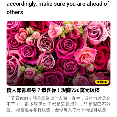
accordingly, make sure you are ahead of
others
產業觀點
情人節卻單身？恭喜你！現賺736萬元碳權
「看看你們！就是因為你們人類一直生，碳排放才居高
不下！」很多環保份子都是這樣想的，只是嘴巴不敢
說。 根據世界銀行調查，全球每人每天平均碳排放量為
4.5公斤，其中美國15.2公斤、臺灣11.3公斤（環保署調