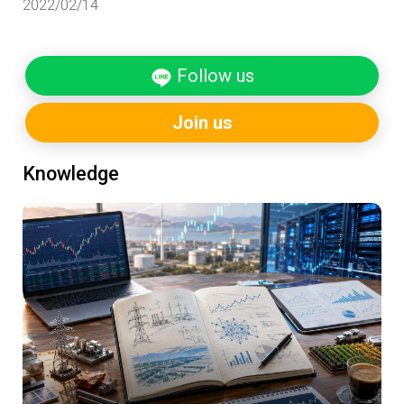
2022/02/14
查為19.6公斤）、中國大陸7.4公斤，所以只要你一輩子
單身或不生小孩，你就替地球減碳1,159噸，因此你應該
要獲得1,159噸碳權，而且碳權日後可能漲到每公噸200
Follow us
歐元，光是沒生孩子這件事，你的「單身碳權」價值高
達736萬台幣，單身狗就此翻盤發財！綠學院鄭重籲請政
府，國家碳中和目標要達成很簡單，就像發五倍券這
Join us
樣，直接發單身碳權就結案了！
Knowledge