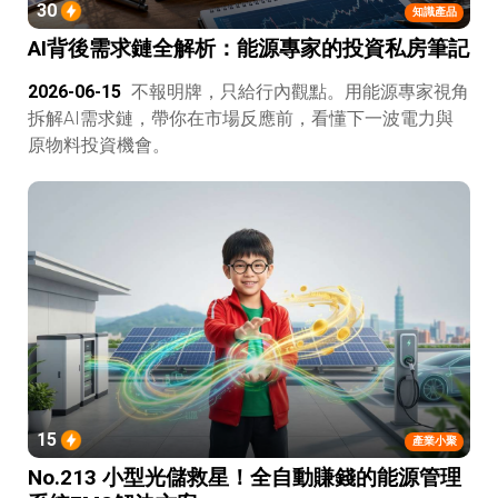
30
知識產品
AI背後需求鏈全解析：能源專家的投資私房筆記
2026-06-15
不報明牌，只給行內觀點。用能源專家視角
拆解AI需求鏈，帶你在市場反應前，看懂下一波電力與
原物料投資機會。
15
產業小聚
No.213 小型光儲救星！全自動賺錢的能源管理