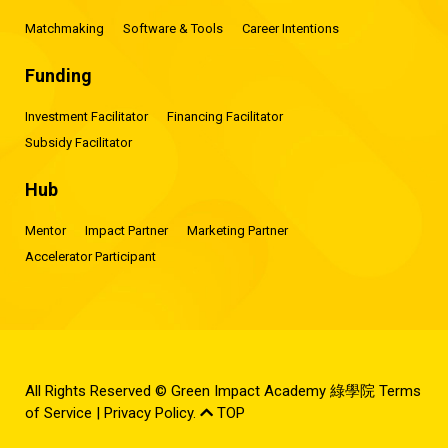
Matchmaking
Software & Tools
Career Intentions
Funding
Investment Facilitator
Financing Facilitator
Subsidy Facilitator
Hub
Mentor
Impact Partner
Marketing Partner
Accelerator Participant
All Rights Reserved © Green Impact Academy 綠學院
Terms
of Service
|
Privacy Policy
.
TOP