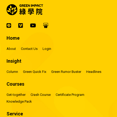
Home
About
Contact Us
Login
Insight
Column
Green Quick Fix
Green Rumor Buster
Headlines
Courses
Get-together
Crash Course
Certificate Program
Knowledge Pack
Service