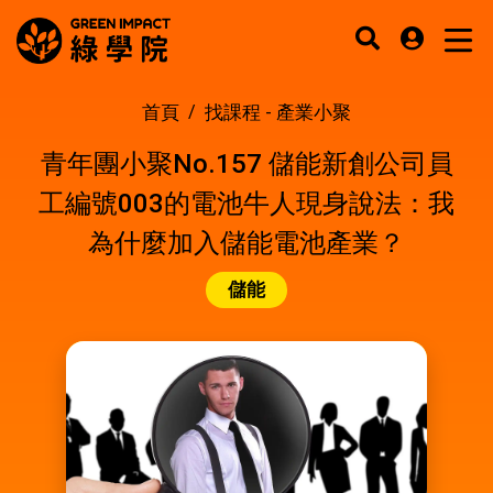
首頁
找課程 -
產業小聚
青年團小聚No.157 儲能新創公司員
工編號003的電池牛人現身說法：我
為什麼加入儲能電池產業？
儲能